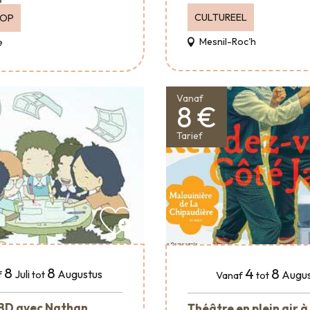
CULTUREEL
OOP
Mesnil-Roc'h
e
Vanaf
8 €
Tarief
8
8
4
8
Juli
Augustus
Augus
f
tot
Vanaf
tot
 BD avec Nathan
Théâtre en plein air à