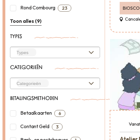
Rond Combourg
BIOSC
23
Cancal
Toon alles (9)
TYPES
CATEGORIEËN
BETALINGSMETHODEN
Betaalkaarten
6
Vana
Contant Geld
3
Atelier
Bank- en postcheques