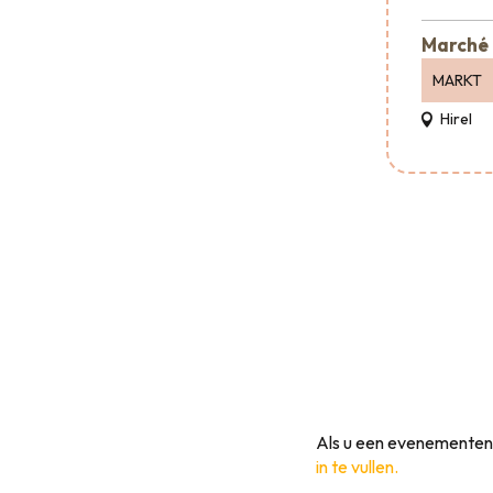
Marché 
MARKT
Hirel
Als u een evenementeno
in te vullen.