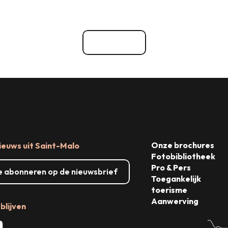
Winkelen
ten
Evenementenbureaus en -die
Bekijk alle
Onze brochures
ieuws uit Saint-Malo
Fotobibliotheek
Pro & Pers
me abonneren op de nieuwsbrief
Toegankelijk
toerisme
Aanwerving
blijven