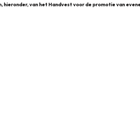
en, hieronder, van het Handvest voor de promotie van eve
Handvest voor de promotie van evenementen
1