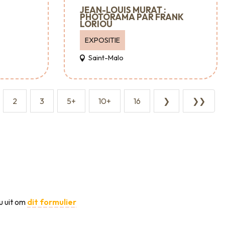
JEAN-LOUIS MURAT :
PHOTORAMA PAR FRANK
LORIOU
EXPOSITIE
Saint-Malo
2
3
5+
10+
16
❯
❯❯
u uit om
dit formulier