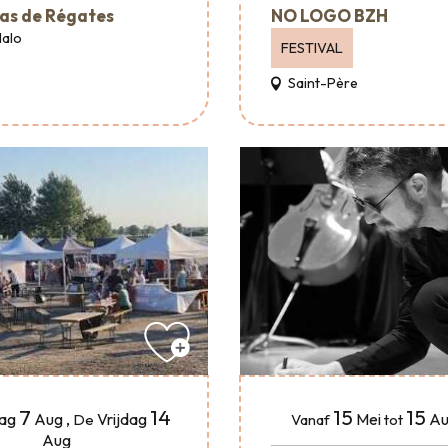
as de Régates
NO LOGO BZH
Malo
FESTIVAL
Saint-Père
15
15
7
14
Mei
Au
dag
Aug
,
Vrijdag
Vanaf
tot
De
Aug