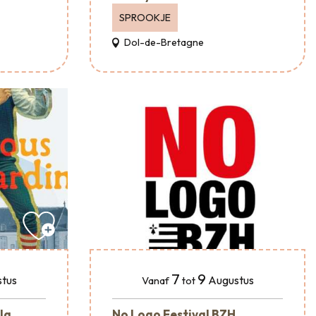
SPROOKJE
Dol-de-Bretagne
7
9
tus
Augustus
Vanaf
tot
 la
No Logo Festival BZH