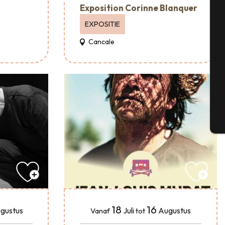
Exposition Corinne Blanquer
EXPOSITIE
Se
Cancale
G
T
18
16
gustus
Juli
Augustus
Vanaf
tot