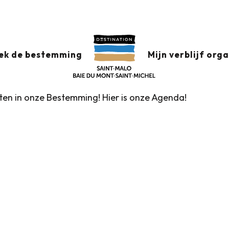
x favoris
ek de bestemming
Mijn verblijf org
nten in onze Bestemming! Hier is onze Agenda!
Rondleidingen door het VVV-kantoor
Markten