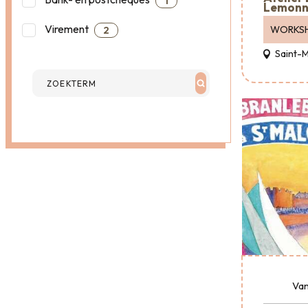
1
Lemonn
Virement
WORKS
2
Saint-
Van