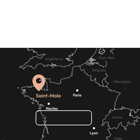
Grote evenementen
Receptie &
nsten
Zaalverhuur
Hoe kom ik daar?