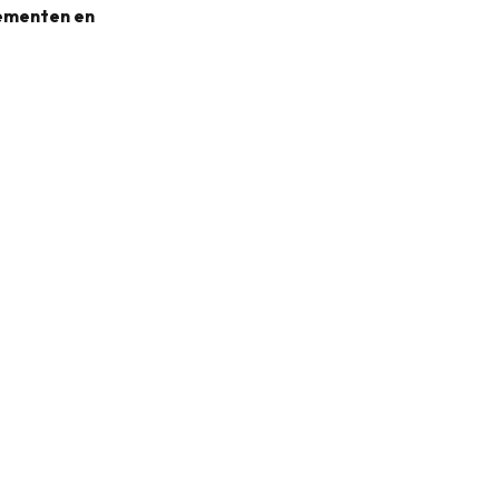
nementen en
31KB