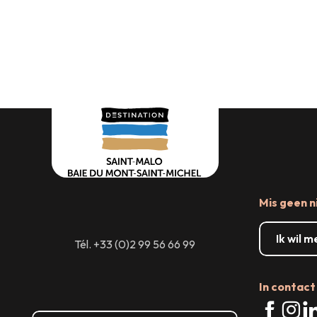
Waar uitgaan
Dingen om te zien,
Waar e
dingen om te doen
Mis geen n
Ik wil 
Tél. +33 (0)2 99 56 66 99
In contact 