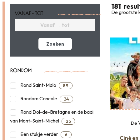
181
resu
De grootste k
VANAF - TOT
Zoeken
RONDOM
Rond Saint-Malo
89
Rondom Cancale
34
Rond Dol-de-Bretagne en de baai
van Mont-Saint-Michel
25
De
Een stukje verder
6
Ciné en 