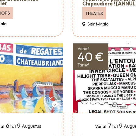
ier
Chipaudière ! [ANNUL
HOPS
THEATER
Malo
Saint-Malo
Vanaf
40 €
Tarief
6
9
7
9
Augustus
Augus
af
tot
Vanaf
tot