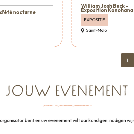
William Josh Beck -
Exposition Konohana
d'été nocturne
EXPOSITIE
Saint-Malo
1
JOUW EVENEMENT
rganisator bent en uw evenement wilt aankondigen, nodigen wij 