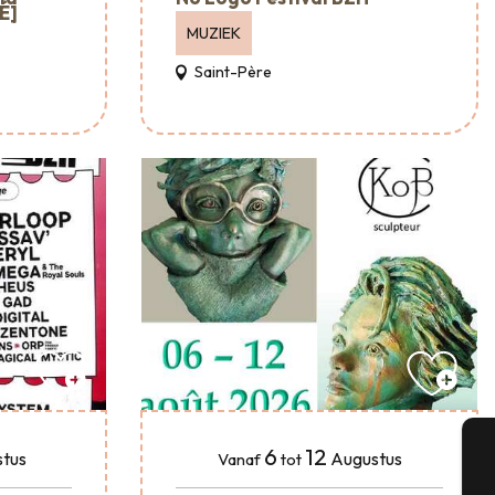
É]
MUZIEK
Saint-Père
6
12
tus
Augustus
Vanaf
tot
A