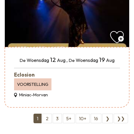
12
19
Woensdag
Aug
,
Woensdag
Aug
De
De
Eclosion
VOORSTELLING
Miniac-Morvan
1
2
3
5+
10+
16
❯
❯❯