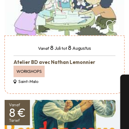
8
8
Juli
Augustus
Vanaf
tot
Atelier BD avec Nathan Lemonnier
WORKSHOPS
Saint-Malo
A
Vanaf
8 €
Se
Tarief