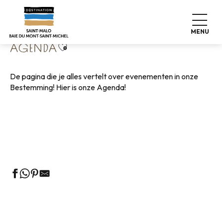
Aller
Home
Wonen zoals thuis
Agenda
au
contenu
MENU
principal
Ajouter aux favoris
AGENDA
De pagina die je alles vertelt over evenementen in onze
Bestemming! Hier is onze Agenda!
Rondleidingen door het VVV-kantoor
Markten