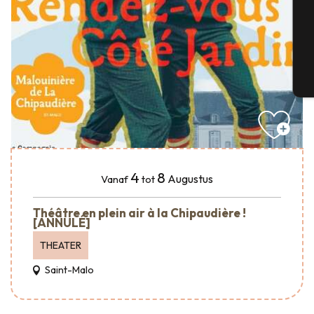
G
T
4
8
Augustus
Vanaf
tot
Théâtre en plein air à la Chipaudière !
[ANNULÉ]
THEATER
Saint-Malo