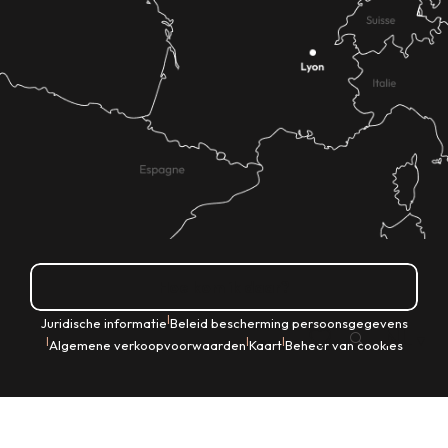
Hoe kom ik daar?
|
Juridische informatie
Beleid bescherming persoonsgegevens
NL
|
|
|
Algemene verkoopvoorwaarden
Kaart
Beheer van cookies
Zoek op
Voir les favoris