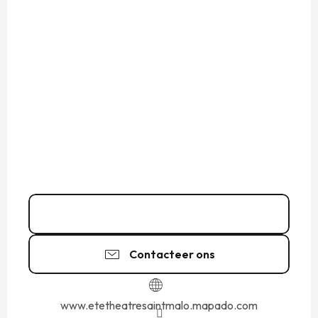
02 99 81 62
▒▒
Contacteer ons
www.etetheatresaintmalo.mapado.com