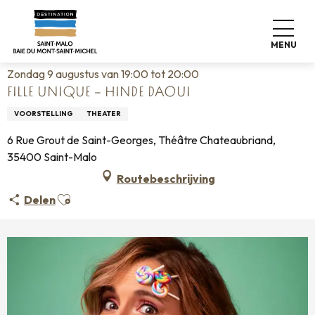
Aller
Home
Wonen zoals thuis
Agenda
au
Fille unique – Hinde Daoui
contenu
MENU
principal
Zondag 9 augustus van 19:00 tot 20:00
FILLE UNIQUE – HINDE DAOUI
VOORSTELLING
THEATER
6 Rue Grout de Saint-Georges, Théâtre Chateaubriand,
35400 Saint-Malo
Routebeschrijving
Ajouter aux favoris
Delen