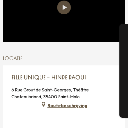
A
LOCATIE
Se
FILLE UNIQUE – HINDE DAOUI
G
6 Rue Grout de Saint-Georges, Théâtre
Chateaubriand, 35400 Saint-Malo
Routebeschrijving
T