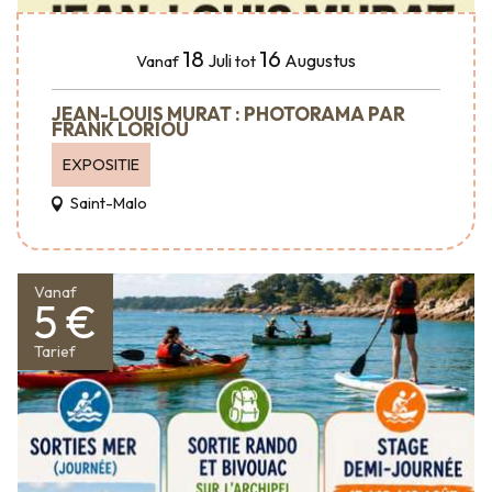
18
16
Juli
Augustus
Vanaf
tot
JEAN-LOUIS MURAT : PHOTORAMA PAR
FRANK LORIOU
EXPOSITIE
Saint-Malo
Vanaf
5 €
Tarief