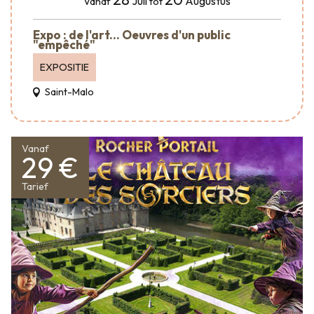
Juli
Augustus
Vanaf
tot
Expo : de l'art... Oeuvres d'un public
"empêché"
EXPOSITIE
Saint-Malo
Vanaf
29 €
Tarief