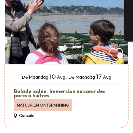
G
T
10
17
Maandag
Aug
,
Maandag
Aug
De
De
Balade iodée : immersion au cœur des
parcs à huîtres
NATUUR EN ONTSPANNING
Cancale