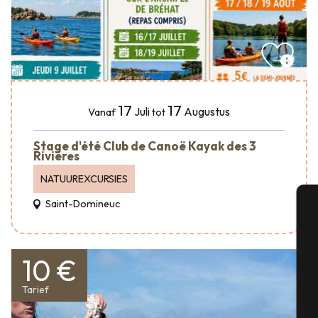
17
17
Juli
Augustus
Vanaf
tot
Stage d'été Club de Canoë Kayak des 3
Rivières
NATUUREXCURSIES
Saint-Domineuc
A
10 €
Se
Tarief