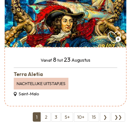
8
23
Augustus
Vanaf
tot
Terra Aletia
NACHTELIJKE UITSTAPJES
Saint-Malo
1
2
3
5+
10+
15
❯
❯❯