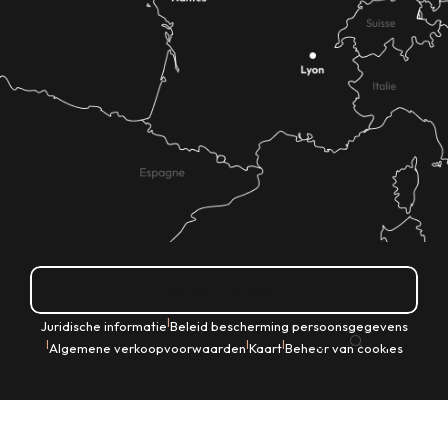
Hoe kom ik daar?
|
Juridische informatie
Beleid bescherming persoonsgegevens
NL
|
|
|
Algemene verkoopvoorwaarden
Kaart
Beheer van cookies
Zoek op
Voir les favoris