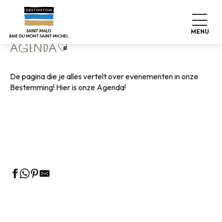
Aller
Home
Wonen zoals thuis
Agenda
au
contenu
MENU
principal
Ajouter aux favoris
AGENDA
De pagina die je alles vertelt over evenementen in onze
Bestemming! Hier is onze Agenda!
Rondleidingen door het VVV-kantoor
Markten