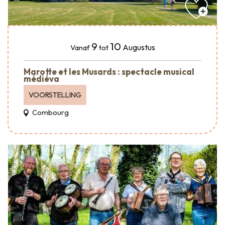
9
10
Augustus
Vanaf
tot
Marotte et les Musards : spectacle musical
médiéva
VOORSTELLING
Combourg