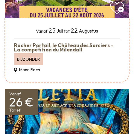
25
22
Juli
Augustus
Vanaf
tot
Rocher Portail, le Château des Sorciers -
La compétition du Milendall
BIJZONDER
Maen Roch
Vanaf
26 €
Tarief