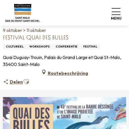
Aller
Home
Wonen zoals thuis
Agenda
au
Festival Quai des Bulles
contenu
MENU
principal
9 oktober > 11 oktober
FESTIVAL QUAI DES BULLES
CULTUREEL
WORKSHOPS
CONFERENTIE
FESTIVAL
Quai Duguay-Trouin, Palais du Grand Large et Quai St-Malo,
35400 Saint-Malo
Routebeschrijving
Ajouter aux favoris
Delen