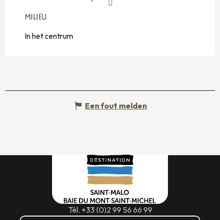
MILIEU
MILIEU
In het centrum
Een fout melden
Tél. +33 (0)2 99 56 66 99