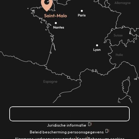
Hoe kom ik daar?
|
Juridische informatie
|
Beleid bescherming persoonsgegevens
|
|
Algemene verkoopvoorwaarden
Kaart
Beheer van cookies