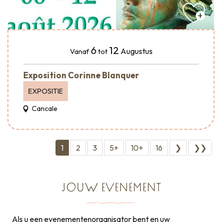
6
12
Augustus
Vanaf
tot
Exposition Corinne Blanquer
EXPOSITIE
Cancale
1
2
3
5+
10+
16
❯
❯❯
JOUW EVENEMENT
Als u een evenementenorganisator bent en uw