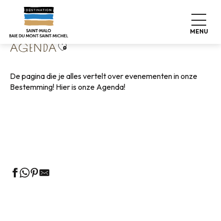
Aller
Home
Wonen zoals thuis
Agenda
au
contenu
MENU
principal
Ajouter aux favoris
AGENDA
De pagina die je alles vertelt over evenementen in onze
Bestemming! Hier is onze Agenda!
Rondleidingen door het VVV-kantoor
Markten