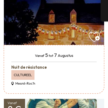
T
5
7
Augustus
Vanaf
tot
Nuit de résistance
CULTUREEL
Mesnil-Roc'h
Vanaf