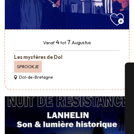
4
7
Augustus
Vanaf
tot
Les mystères de Dol
SPROOKJE
Dol-de-Bretagne
A
Se
G