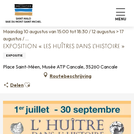
Aller
Home
Wonen zoals thuis
Agenda
au
Exposition « Les huîtres dans l’Histoire »
contenu
MENU
principal
Maandag 10 augustus van 15:00 tot 18:30 / 12 augustus > 17
augustus / ...
EXPOSITION « LES HUÎTRES DANS L’HISTOIRE »
EXPOSITIE
Place Saint-Méen, Musée ATP Cancale, 35260 Cancale
Routebeschrijving
Ajouter aux favoris
Delen