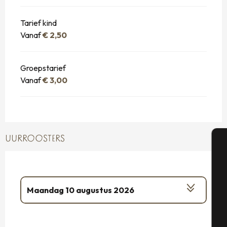
Tarief kind
Vanaf
€ 2,50
Groepstarief
Vanaf
€ 3,00
UURROOSTERS
A
Maandag 10 augustus 2026
Se
Vanaf
12 augustus 2026
tot
17
augustus 2026