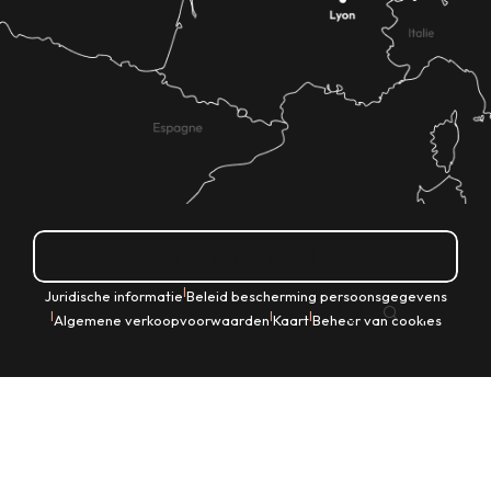
Hoe kom ik daar?
|
Juridische informatie
Beleid bescherming persoonsgegevens
NL
|
|
|
Algemene verkoopvoorwaarden
Kaart
Beheer van cookies
Zoek op
Voir les favoris
Home