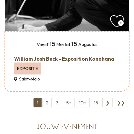
15
15
Mei
Augustus
Vanaf
tot
William Josh Beck - Exposition Konohana
EXPOSITIE
Saint-Malo
1
2
3
5+
10+
15
❯
❯❯
JOUW EVENEMENT