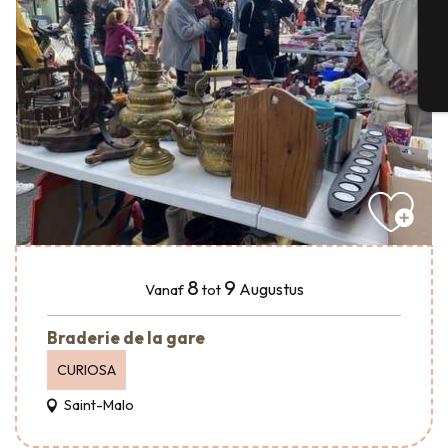
G
T
8
9
Augustus
Vanaf
tot
Braderie de la gare
CURIOSA
Saint-Malo