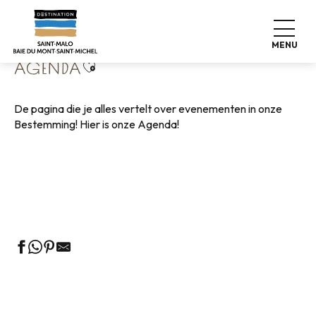
Aller
Home
Wonen zoals thuis
Agenda
au
contenu
MENU
principal
Ajouter aux favoris
AGENDA
De pagina die je alles vertelt over evenementen in onze
Bestemming! Hier is onze Agenda!
Rondleidingen door het VVV-kantoor
Markten