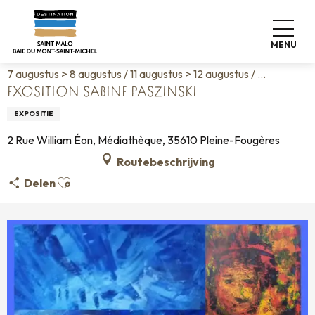
Aller
Home
Wonen zoals thuis
Agenda
au
Exosition Sabine Paszinski
contenu
MENU
principal
7 augustus > 8 augustus / 11 augustus > 12 augustus / ...
EXOSITION SABINE PASZINSKI
EXPOSITIE
2 Rue William Éon, Médiathèque, 35610 Pleine-Fougères
Routebeschrijving
Ajouter aux favoris
Delen