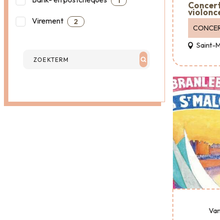
1
Concert
violonc
Virement
2
CONCE
Saint-
Van