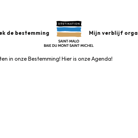
x favoris
ek de bestemming
Mijn verblijf org
nten in onze Bestemming! Hier is onze Agenda!
Rondleidingen door het VVV-kantoor
Markten