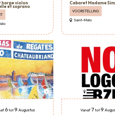
 harpe violon
Cabaret Madame Si
elle et soprano
VOORSTELLING
RT
Saint-Malo
Malo
6
9
7
9
Augustus
Augus
af
tot
Vanaf
tot