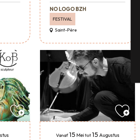
NO LOGO BZH
FESTIVAL
Se
Saint-Père
G
T
15
15
stus
Mei
Augustus
Vanaf
tot