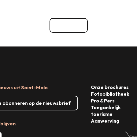
Zaalverhuur
tgaan
Dingen om te zien, dingen om t
Bekijk alle
Onze brochures
ieuws uit Saint-Malo
Fotobibliotheek
Pro & Pers
me abonneren op de nieuwsbrief
Toegankelijk
toerisme
Aanwerving
blijven