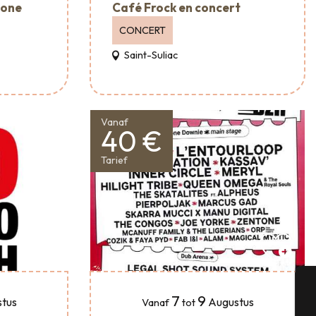
mone
Café Frock en concert
CONCERT
Saint-Suliac
Vanaf
40 €
Tarief
7
9
tus
Augustus
Vanaf
tot
A