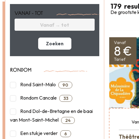
179
resu
De grootste k
VANAF - TOT
Vanaf
Zoeken
8 €
Tarief
RONDOM
Rond Saint-Malo
90
Rondom Cancale
33
Rond Dol-de-Bretagne en de baai
van Mont-Saint-Michel
24
Van
Een stukje verder
6
Théâtre 