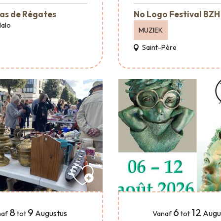
as de Régates
No Logo Festival BZH
Malo
MUZIEK
Saint-Père
8
9
6
12
Augustus
Augu
af
tot
Vanaf
tot