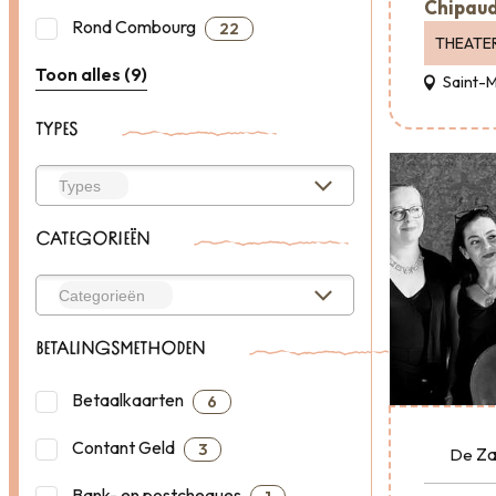
Chipaud
Rond Combourg
22
THEATE
Toon alles (9)
Saint-
TYPES
CATEGORIEËN
BETALINGSMETHODEN
Betaalkaarten
6
Contant Geld
3
Za
De
Bank- en postcheques