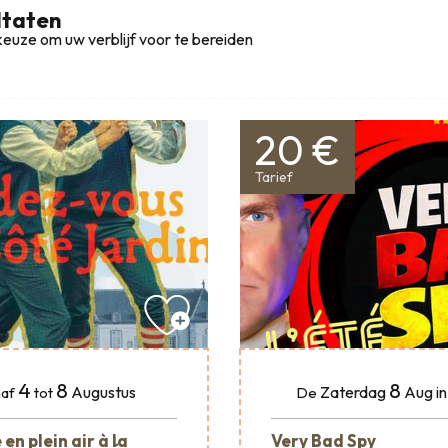
ltaten
euze om uw verblijf voor te bereiden
20 €
Tarief
4
8
8
Augustus
Zaterdag
Aug
i
af
tot
De
en plein air à la
Very Bad Spy