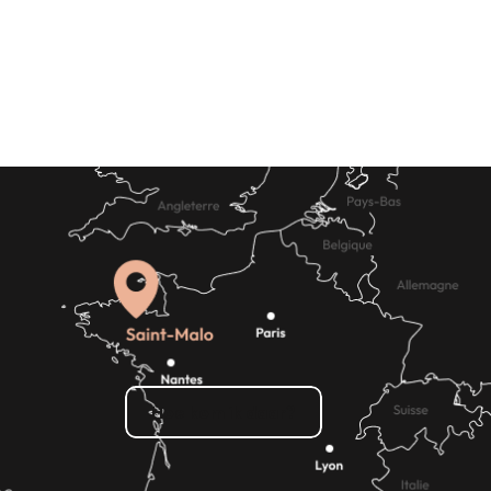
Evenementenbureaus en -diensten
e doen
Waar eten
Hoe kom ik daar?