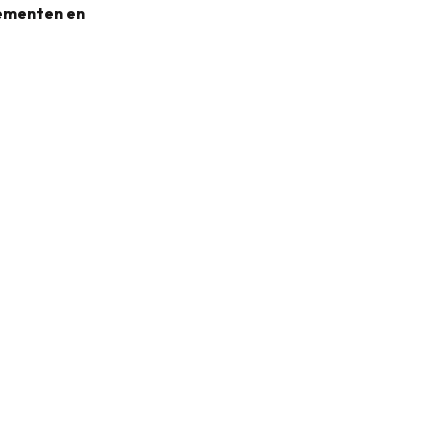
nementen en
31KB