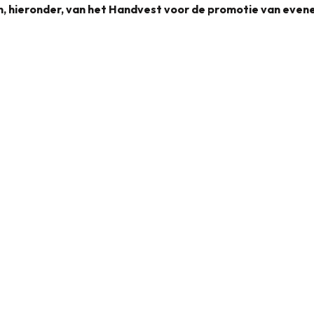
en, hieronder, van het Handvest voor de promotie van eve
Handvest voor de promotie van evenementen
1
Receptie &