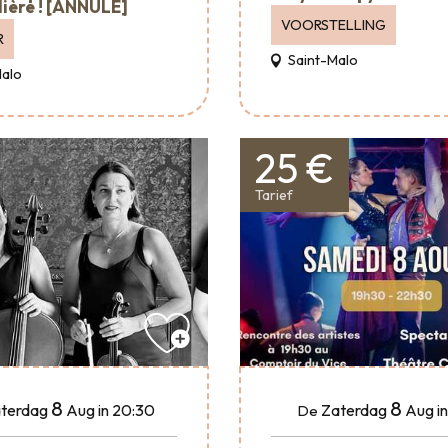
ière ! [ANNULÉ]
VOORSTELLING
R
Saint-Malo
Malo
25 €
Tarief
8
8
terdag
Aug
in 20:30
Zaterdag
Aug
i
De