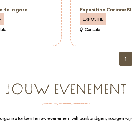
e de la gare
Exposition Corinne B
A
EXPOSITIE
Malo
Cancale
1
JOUW EVENEMENT
rganisator bent en uw evenement wilt aankondigen, nodigen wij 