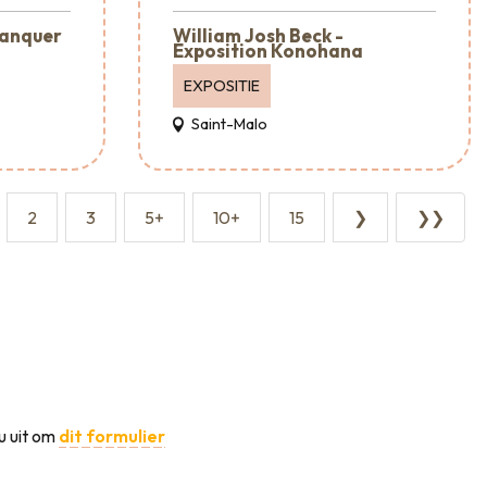
lanquer
William Josh Beck -
Exposition Konohana
EXPOSITIE
Saint-Malo
2
3
5+
10+
15
❯
❯❯
u uit om
dit formulier