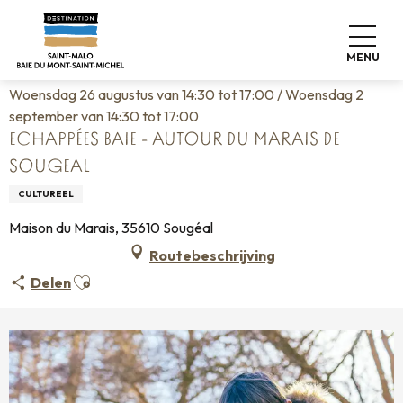
Aller
Home
Wonen zoals thuis
Agenda
au
Echappées Baie - Autour du Marais de Sougeal
contenu
MENU
principal
Woensdag 26 augustus van 14:30 tot 17:00 / Woensdag 2
september van 14:30 tot 17:00
ECHAPPÉES BAIE - AUTOUR DU MARAIS DE
SOUGEAL
CULTUREEL
Maison du Marais, 35610 Sougéal
Routebeschrijving
Ajouter aux favoris
Delen