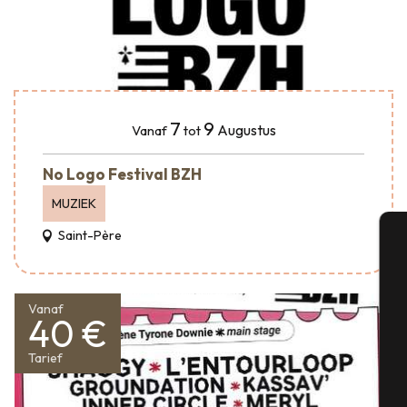
7
9
Augustus
Vanaf
tot
No Logo Festival BZH
MUZIEK
Saint-Père
A
Vanaf
40 €
Se
Tarief