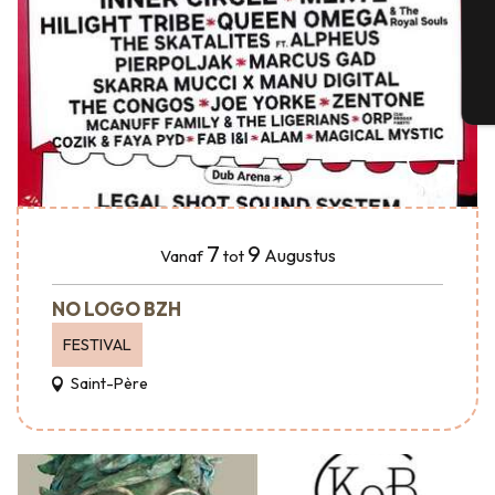
G
T
7
9
Augustus
Vanaf
tot
NO LOGO BZH
FESTIVAL
Saint-Père