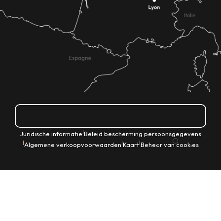
Hoe kom ik daar?
|
Juridische informatie
Beleid bescherming persoonsgegevens
NL
|
|
|
Algemene verkoopvoorwaarden
Kaart
Beheer van cookies
Zoek op
Voir les favoris
Home