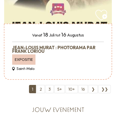
18
16
Juli
Augustus
Vanaf
tot
JEAN-LOUIS MURAT : PHOTORAMA PAR
FRANK LORIOU
EXPOSITIE
Saint-Malo
1
2
3
5+
10+
16
❯
❯❯
JOUW EVENEMENT