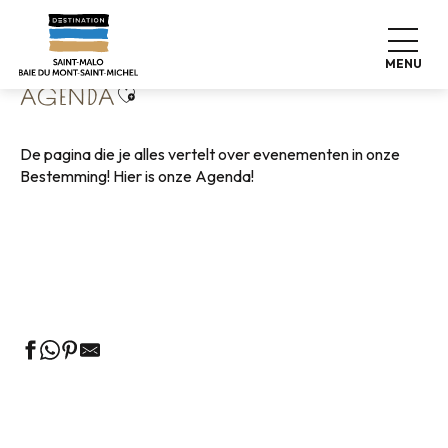
Aller
Home
Wonen zoals thuis
Agenda
au
contenu
MENU
principal
Ajouter aux favoris
AGENDA
De pagina die je alles vertelt over evenementen in onze
Bestemming! Hier is onze Agenda!
Rondleidingen door het VVV-kantoor
Markten