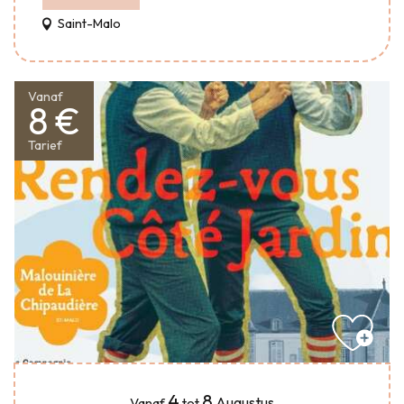
Saint-Malo
Vanaf
8 €
Tarief
4
8
Augustus
Vanaf
tot