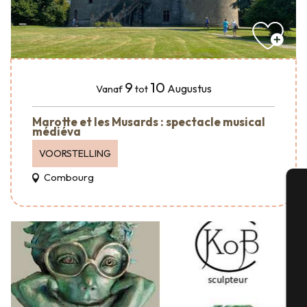
9
10
Augustus
Vanaf
tot
Marotte et les Musards : spectacle musical
médiéva
VOORSTELLING
Combourg
A
Se