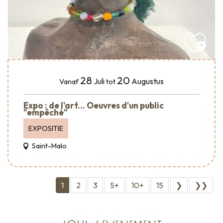
28
20
Juli
Augustus
Vanaf
tot
Expo : de l'art... Oeuvres d'un public
"empêché"
EXPOSITIE
Saint-Malo
1
2
3
5+
10+
15
❯
❯❯