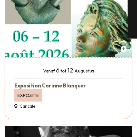
G
T
6
12
Augustus
Vanaf
tot
Exposition Corinne Blanquer
EXPOSITIE
Cancale