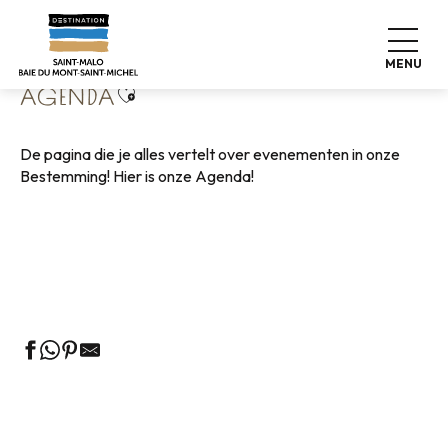
Aller
Home
Wonen zoals thuis
Agenda
au
contenu
MENU
principal
Ajouter aux favoris
AGENDA
De pagina die je alles vertelt over evenementen in onze
Bestemming! Hier is onze Agenda!
Rondleidingen door het VVV-kantoor
Markten