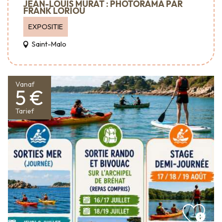
JEAN-LOUIS MURAT : PHOTORAMA PAR
FRANK LORIOU
EXPOSITIE
Saint-Malo
Vanaf
5 €
Tarief