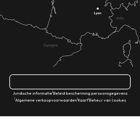
Hoe kom ik daar?
|
Juridische informatie
Beleid bescherming persoonsgegevens
NL
|
|
|
Algemene verkoopvoorwaarden
Kaart
Beheer van cookies
Zoek op
Voir les favoris
Home