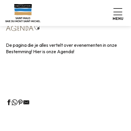
Aller
Home
Wonen zoals thuis
Agenda
au
contenu
MENU
principal
Ajouter aux favoris
AGENDA
De pagina die je alles vertelt over evenementen in onze
Bestemming! Hier is onze Agenda!
Rondleidingen door het VVV-kantoor
Markten