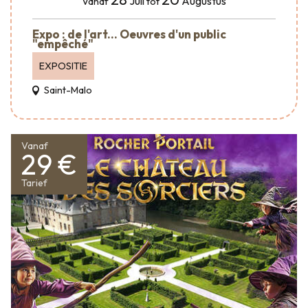
Juli
Augustus
Vanaf
tot
Expo : de l'art... Oeuvres d'un public
"empêché"
EXPOSITIE
Saint-Malo
Vanaf
29 €
Tarief