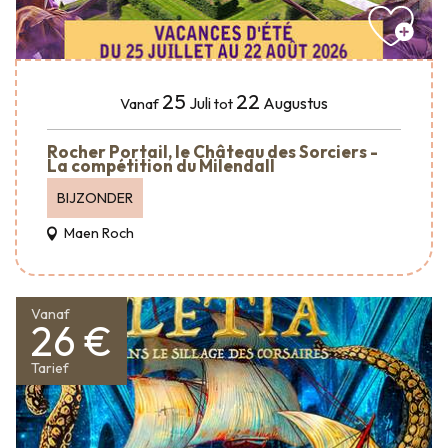
25
22
Juli
Augustus
Vanaf
tot
Rocher Portail, le Château des Sorciers -
La compétition du Milendall
BIJZONDER
Maen Roch
Vanaf
26 €
Tarief