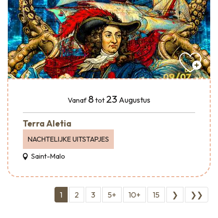
8
23
Augustus
Vanaf
tot
Terra Aletia
NACHTELIJKE UITSTAPJES
Saint-Malo
1
2
3
5+
10+
15
❯
❯❯