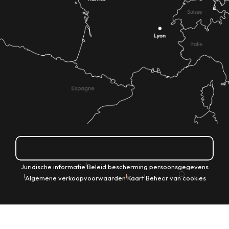
Hoe kom ik daar?
|
Juridische informatie
Beleid bescherming persoonsgegevens
NL
|
|
|
Algemene verkoopvoorwaarden
Kaart
Beheer van cookies
Zoek op
Voir les favoris