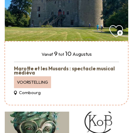
9
10
Augustus
Vanaf
tot
Marotte et les Musards : spectacle musical
médiéva
VOORSTELLING
Combourg