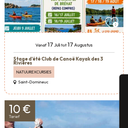
17
17
Juli
Augustus
Vanaf
tot
Stage d'été Club de Canoë Kayak des 3
Rivières
NATUUREXCURSIES
Saint-Domineuc
A
10 €
Se
Tarief