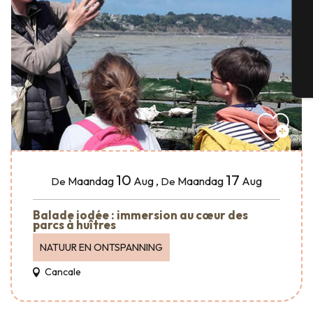
G
T
10
17
Maandag
Aug
,
Maandag
Aug
De
De
Balade iodée : immersion au cœur des
parcs à huîtres
NATUUR EN ONTSPANNING
Cancale