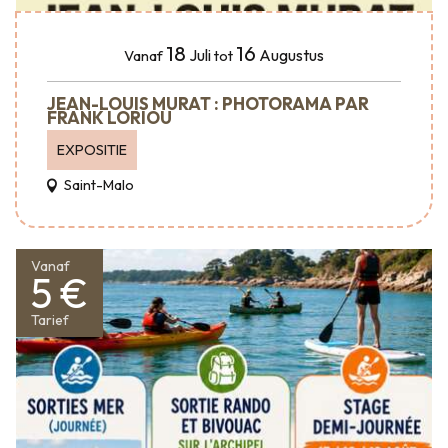
18
16
Juli
Augustus
Vanaf
tot
JEAN-LOUIS MURAT : PHOTORAMA PAR
FRANK LORIOU
EXPOSITIE
Saint-Malo
Vanaf
5 €
Tarief