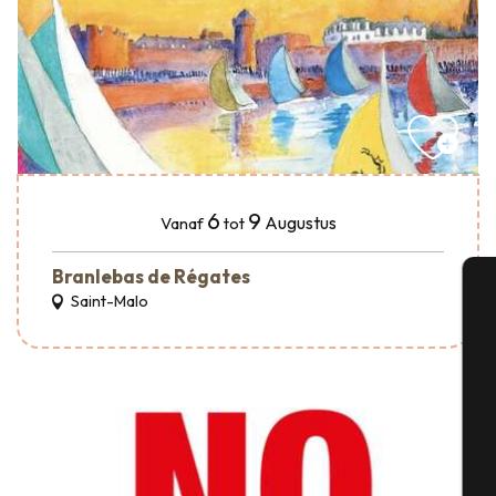
6
9
Augustus
Vanaf
tot
Branlebas de Régates
Saint-Malo
A
Se