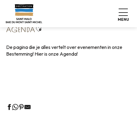
Aller
Home
Wonen zoals thuis
Agenda
au
contenu
MENU
principal
Ajouter aux favoris
AGENDA
De pagina die je alles vertelt over evenementen in onze
Bestemming! Hier is onze Agenda!
Rondleidingen door het VVV-kantoor
Markten