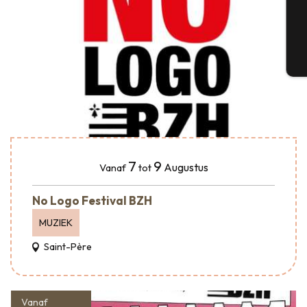
G
T
7
9
Augustus
Vanaf
tot
No Logo Festival BZH
MUZIEK
Saint-Père
Vanaf