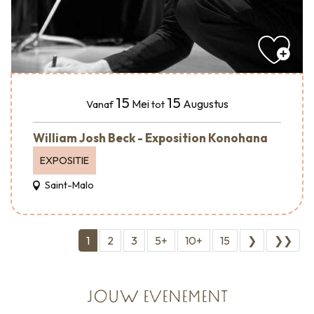
15
15
Mei
Augustus
Vanaf
tot
William Josh Beck - Exposition Konohana
EXPOSITIE
Saint-Malo
1
2
3
5+
10+
15
❯
❯❯
JOUW EVENEMENT