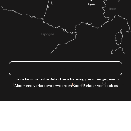
Hoe kom ik daar?
|
Juridische informatie
Beleid bescherming persoonsgegevens
NL
|
|
|
Algemene verkoopvoorwaarden
Kaart
Beheer van cookies
Zoek op
Voir les favoris
Home