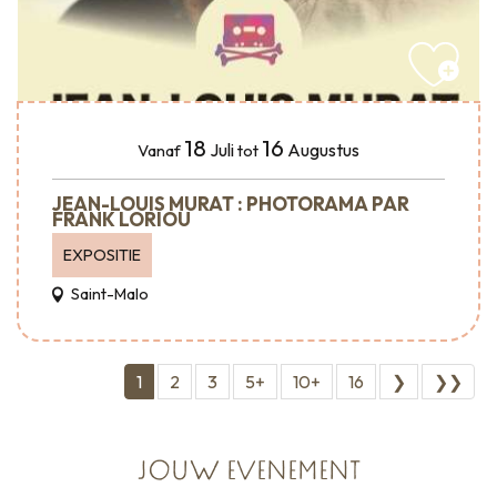
18
16
Juli
Augustus
Vanaf
tot
JEAN-LOUIS MURAT : PHOTORAMA PAR
FRANK LORIOU
EXPOSITIE
Saint-Malo
1
2
3
5+
10+
16
❯
❯❯
JOUW EVENEMENT