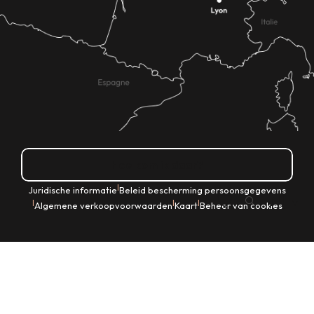
Hoe kom ik daar?
|
Juridische informatie
Beleid bescherming persoonsgegevens
NL
|
|
|
Algemene verkoopvoorwaarden
Kaart
Beheer van cookies
Zoek op
Voir les favoris
Home