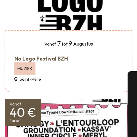
7
9
Augustus
Vanaf
tot
No Logo Festival BZH
MUZIEK
Saint-Père
A
Vanaf
40 €
Se
Tarief