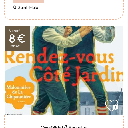
Saint-Malo
Vanaf
8 €
Tarief
4
8
Augustus
Vanaf
tot