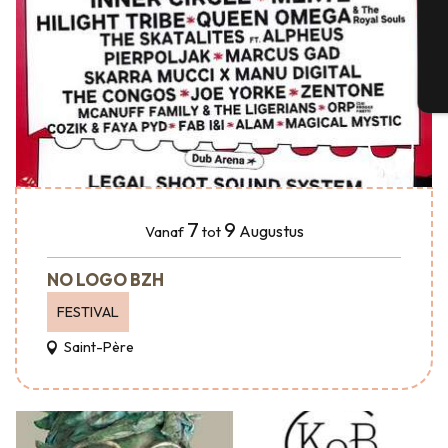
G
T
7
9
Augustus
Vanaf
tot
NO LOGO BZH
FESTIVAL
Saint-Père