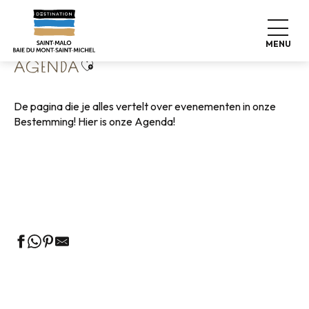
Aller
Home
Wonen zoals thuis
Agenda
au
contenu
MENU
principal
Ajouter aux favoris
AGENDA
De pagina die je alles vertelt over evenementen in onze
Bestemming! Hier is onze Agenda!
Rondleidingen door het VVV-kantoor
Markten