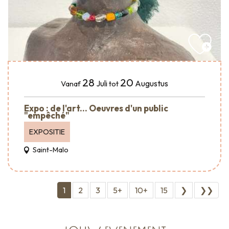
28
20
Juli
Augustus
Vanaf
tot
Expo : de l'art... Oeuvres d'un public
"empêché"
EXPOSITIE
Saint-Malo
1
2
3
5+
10+
15
❯
❯❯