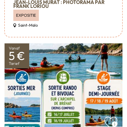
JEAN-LOUIS MURAT : PHOTORAMA PAR
FRANK LORIOU
EXPOSITIE
Saint-Malo
Vanaf
5 €
Tarief