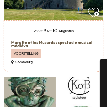
9
10
Augustus
Vanaf
tot
Marotte et les Musards : spectacle musical
médiéva
VOORSTELLING
Combourg
A
Se