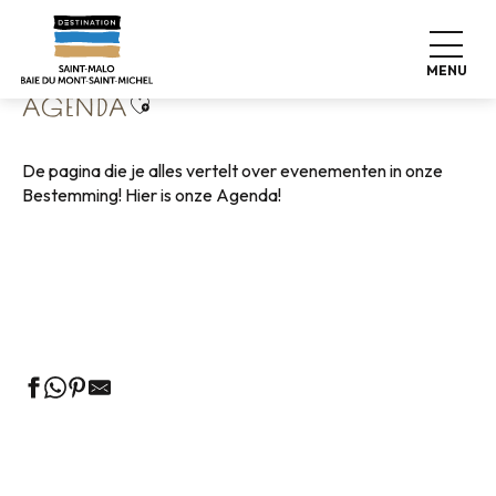
Aller
Home
Wonen zoals thuis
Agenda
au
contenu
MENU
principal
Ajouter aux favoris
AGENDA
De pagina die je alles vertelt over evenementen in onze
Bestemming! Hier is onze Agenda!
Rondleidingen door het VVV-kantoor
Markten