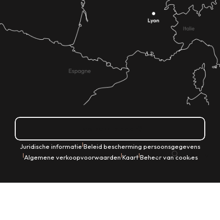
Hoe kom ik daar?
|
Juridische informatie
Beleid bescherming persoonsgegevens
NL
|
|
|
Algemene verkoopvoorwaarden
Kaart
Beheer van cookies
Zoek op
Voir les favoris
Home