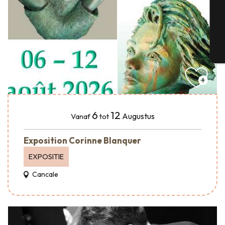
G
T
6
12
Augustus
Vanaf
tot
Exposition Corinne Blanquer
EXPOSITIE
Cancale