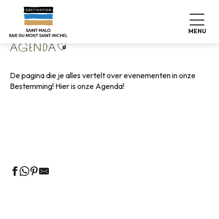
Aller
Home
Wonen zoals thuis
Agenda
au
contenu
MENU
principal
Ajouter aux favoris
AGENDA
De pagina die je alles vertelt over evenementen in onze
Bestemming! Hier is onze Agenda!
Rondleidingen door het VVV-kantoor
Markten