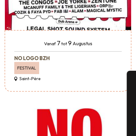
7
9
Augustus
Vanaf
tot
NO LOGO BZH
FESTIVAL
Saint-Père
A
Se