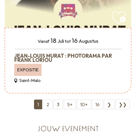
18
16
Juli
Augustus
Vanaf
tot
JEAN-LOUIS MURAT : PHOTORAMA PAR
FRANK LORIOU
EXPOSITIE
Saint-Malo
1
2
3
5+
10+
16
❯
❯❯
JOUW EVENEMENT