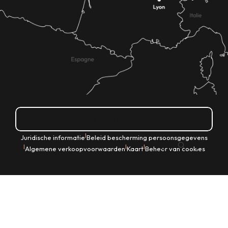
Hoe kom ik daar?
|
Juridische informatie
Beleid bescherming persoonsgegevens
NL
|
|
|
Algemene verkoopvoorwaarden
Kaart
Beheer van cookies
Zoek op
Voir les favoris
Home