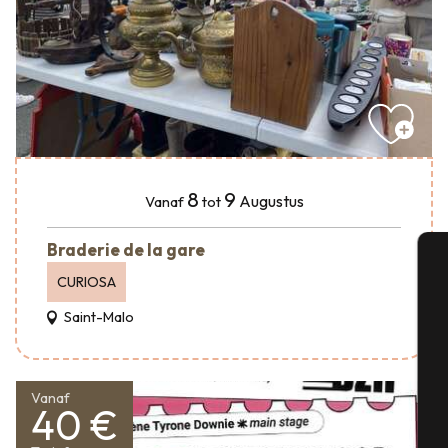
8
9
Augustus
Vanaf
tot
Braderie de la gare
CURIOSA
A
Saint-Malo
Se
Vanaf
40 €