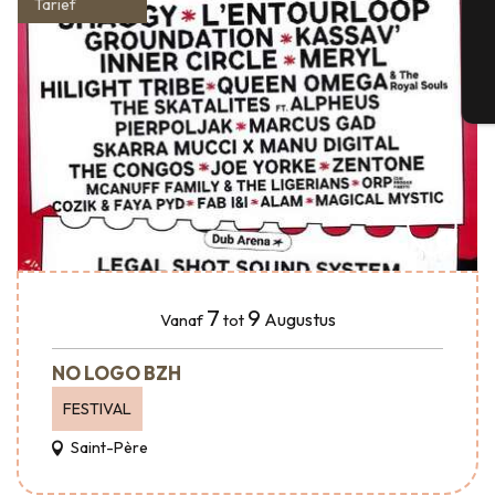
Tarief
G
T
7
9
Augustus
Vanaf
tot
NO LOGO BZH
FESTIVAL
Saint-Père