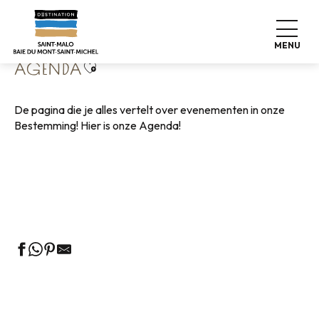
Aller
Home
Wonen zoals thuis
Agenda
au
contenu
MENU
principal
Ajouter aux favoris
AGENDA
De pagina die je alles vertelt over evenementen in onze
Bestemming! Hier is onze Agenda!
Rondleidingen door het VVV-kantoor
Markten