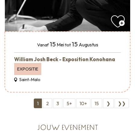
15
15
Mei
Augustus
Vanaf
tot
William Josh Beck - Exposition Konohana
EXPOSITIE
Saint-Malo
1
2
3
5+
10+
15
❯
❯❯
JOUW EVENEMENT