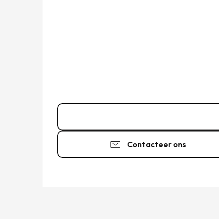
02 99 56 66
▒▒
Contacteer ons