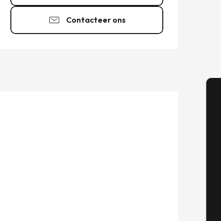
Contacteer ons
A
Se
G