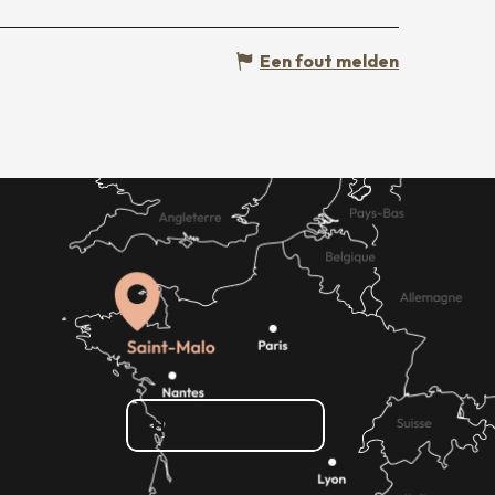
Een fout melden
Hoe kom ik daar?