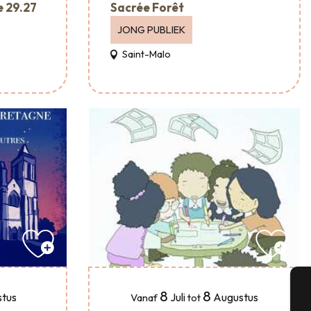
e 29.27
Sacrée Forêt
JONG PUBLIEK
Saint-Malo
8
8
Juli
Augustus
tus
Vanaf
tot
A