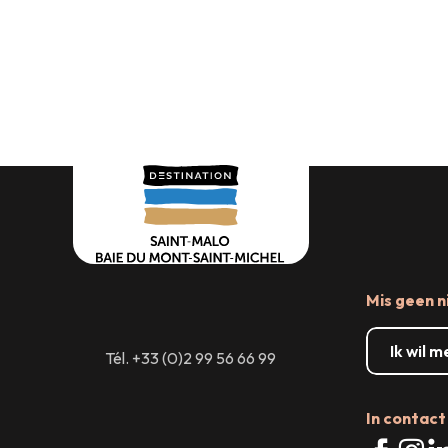
Waar uitgaan
Recept
Waar eten
Zaalver
Mis geen n
Ik wil 
Tél. +33 (0)2 99 56 66 99
In contact 