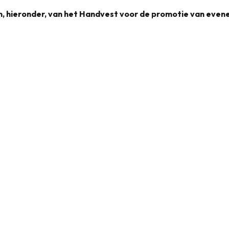
en, hieronder, van het Handvest voor de promotie van eve
Handvest voor de promotie van evenementen
1