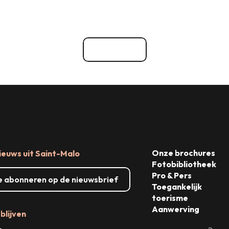
Dingen om te zien,
dingen om te doen
ie &
Grote evenementen
huur
Bekijk alle
Onze brochures
ieuws uit Saint-Malo
Fotobibliotheek
Pro & Pers
me abonneren op de nieuwsbrief
Toegankelijk
toerisme
Aanwerving
blijven