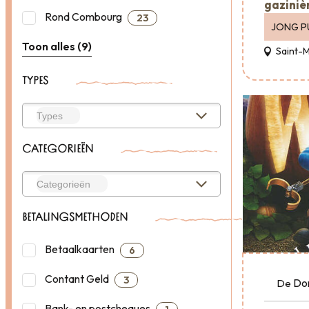
gazinièr
Rond Combourg
23
JONG P
Toon alles (9)
Saint-
TYPES
CATEGORIEËN
BETALINGSMETHODEN
Betaalkaarten
6
Contant Geld
3
Do
De
Bank- en postcheques