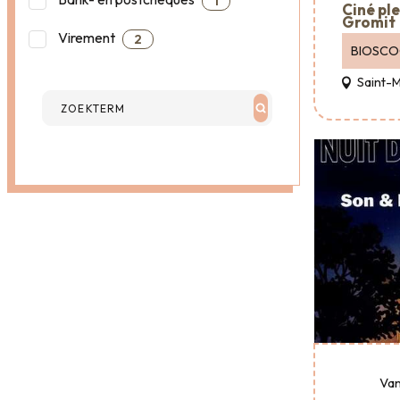
1
Ciné ple
Gromit
Virement
2
BIOSC
Saint-
Van