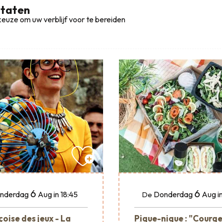
ltaten
euze om uw verblijf voor te bereiden
6
6
nderdag
Aug
in 18:45
Donderdag
Aug
i
De
oise des jeux - La
Pique-nique : "Courge