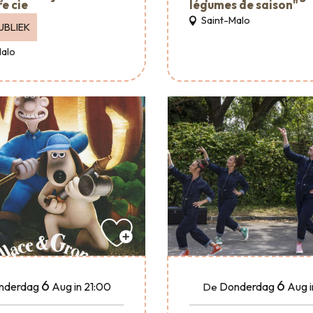
e cie
légumes de saison"
Saint-Malo
UBLIEK
Malo
6
6
nderdag
Aug
in 21:00
Donderdag
Aug
De