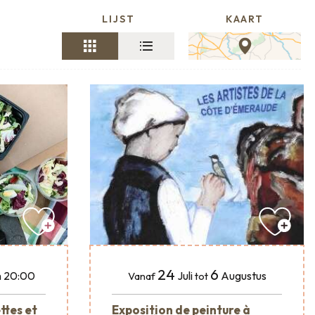
LIJST
KAART
24
6
Juli
Augustus
n 20:00
Vanaf
tot
Exposition de peinture à
ttes et