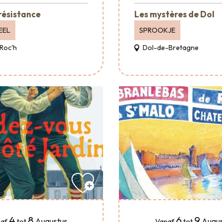
 résistance
Les mystères de Dol
EEL
SPROOKJE
Roc'h
Dol-de-Bretagne
4
8
6
9
Augustus
Augus
af
tot
Vanaf
tot