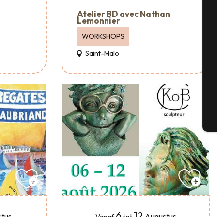
Atelier BD avec Nathan
Lemonnier
WORKSHOPS
Se
Saint-Malo
G
T
6
12
tus
Augustus
Vanaf
tot