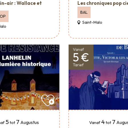
in-air : Wallace et
Les chroniques pop ci
BAL
OOP
Saint-Malo
Malo
Vanaf
5 €
Tarief
5
7
4
7
Augustus
Augus
af
tot
Vanaf
tot