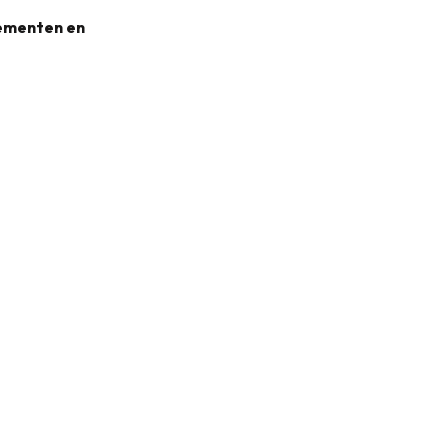
nementen en
31KB