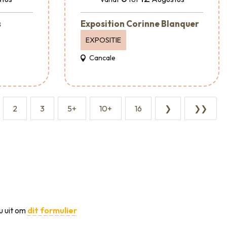
s
Exposition Corinne Blanquer
EXPOSITIE
Cancale
2
3
5+
10+
16
❯
❯❯
u uit om
dit formulier