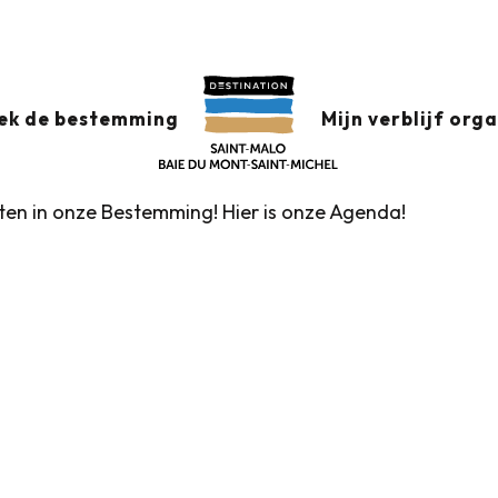
x favoris
ek de bestemming
Mijn verblijf org
nten in onze Bestemming! Hier is onze Agenda!
Rondleidingen door het VVV-kantoor
Markten