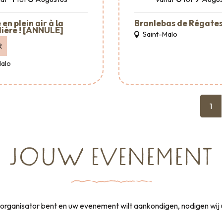
en plein air à la
Branlebas de Régate
ière ! [ANNULÉ]
Saint-Malo
R
Malo
1
JOUW EVENEMENT
rganisator bent en uw evenement wilt aankondigen, nodigen wij 