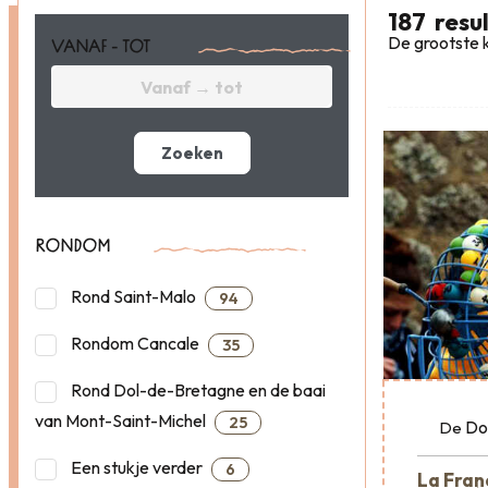
187
resu
De grootste k
VANAF - TOT
Zoeken
RONDOM
Rond Saint-Malo
94
Rondom Cancale
35
Rond Dol-de-Bretagne en de baai
van Mont-Saint-Michel
25
Do
De
Een stukje verder
6
La Franç