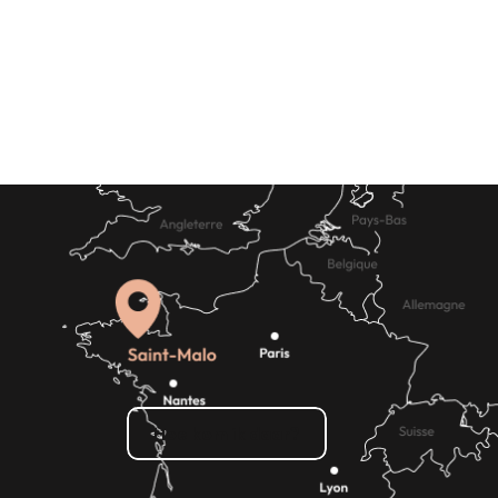
Winkelen
Evenementenbureaus
en -diensten
Hoe kom ik daar?