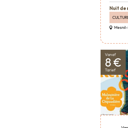
Nuit de
CULTUR
Mesnil-
Vanaf
8 €
Tarief
Van