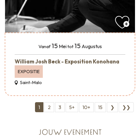
15
15
Mei
Augustus
Vanaf
tot
William Josh Beck - Exposition Konohana
EXPOSITIE
Saint-Malo
1
2
3
5+
10+
15
❯
❯❯
JOUW EVENEMENT