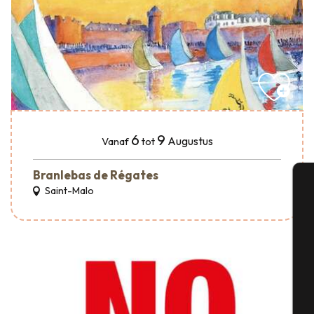
6
9
Augustus
Vanaf
tot
Branlebas de Régates
Saint-Malo
A
Se