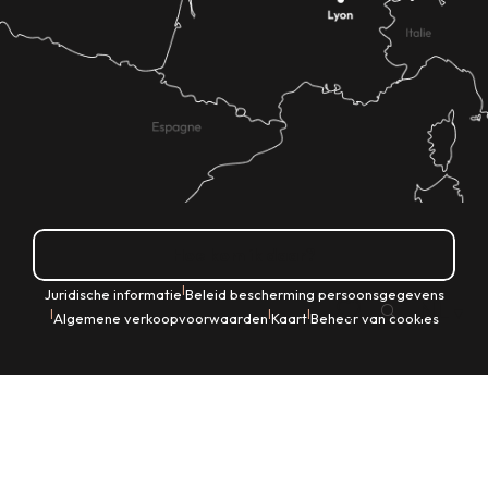
Hoe kom ik daar?
|
Juridische informatie
Beleid bescherming persoonsgegevens
NL
|
|
|
Algemene verkoopvoorwaarden
Kaart
Beheer van cookies
Zoek op
Voir les favoris
Home