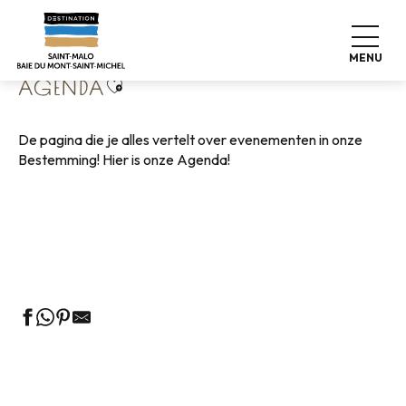
Aller
Home
Wonen zoals thuis
Agenda
au
contenu
MENU
principal
Ajouter aux favoris
AGENDA
De pagina die je alles vertelt over evenementen in onze
Bestemming! Hier is onze Agenda!
Rondleidingen door het VVV-kantoor
Markten