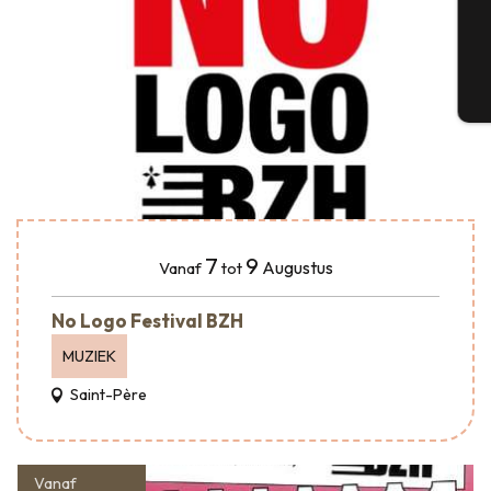
G
T
7
9
Augustus
Vanaf
tot
No Logo Festival BZH
MUZIEK
Saint-Père
Vanaf