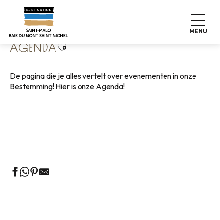
Aller
Home
Wonen zoals thuis
Agenda
au
contenu
MENU
principal
Ajouter aux favoris
AGENDA
De pagina die je alles vertelt over evenementen in onze
Bestemming! Hier is onze Agenda!
Rondleidingen door het VVV-kantoor
Markten