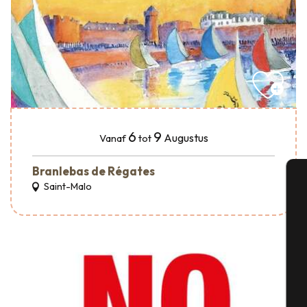
6
9
Augustus
Vanaf
tot
Branlebas de Régates
Saint-Malo
A
Se