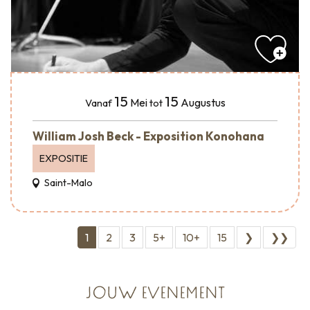
15
15
Mei
Augustus
Vanaf
tot
William Josh Beck - Exposition Konohana
EXPOSITIE
Saint-Malo
1
2
3
5+
10+
15
❯
❯❯
JOUW EVENEMENT