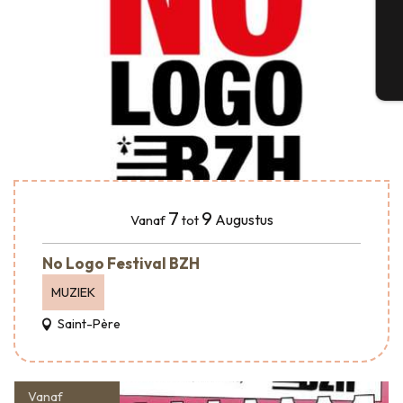
G
T
7
9
Augustus
Vanaf
tot
No Logo Festival BZH
MUZIEK
Saint-Père
Vanaf