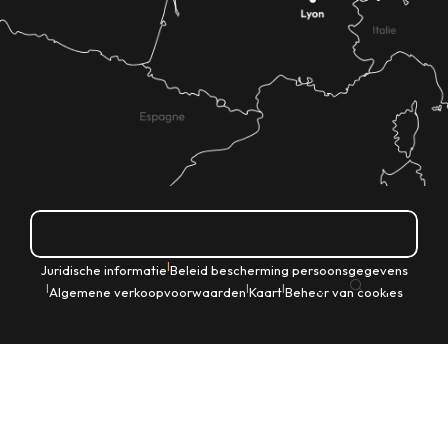
Hoe kom ik daar?
|
Juridische informatie
Beleid bescherming persoonsgegevens
NL
|
|
|
Algemene verkoopvoorwaarden
Kaart
Beheer van cookies
Zoek op
Voir les favoris
Home