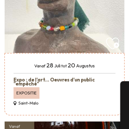
28
20
Juli
Augustus
Vanaf
tot
Expo : de l'art... Oeuvres d'un public
"empêché"
EXPOSITIE
A
Saint-Malo
Se
Vanaf