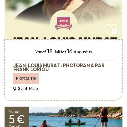
18
16
Juli
Augustus
Vanaf
tot
JEAN-LOUIS MURAT : PHOTORAMA PAR
FRANK LORIOU
EXPOSITIE
Saint-Malo
Vanaf
5 €
Tarief