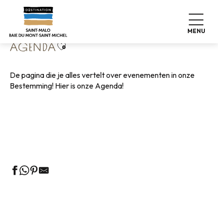
Aller
Home
Wonen zoals thuis
Agenda
au
contenu
MENU
principal
Ajouter aux favoris
AGENDA
De pagina die je alles vertelt over evenementen in onze
Bestemming! Hier is onze Agenda!
Rondleidingen door het VVV-kantoor
Markten