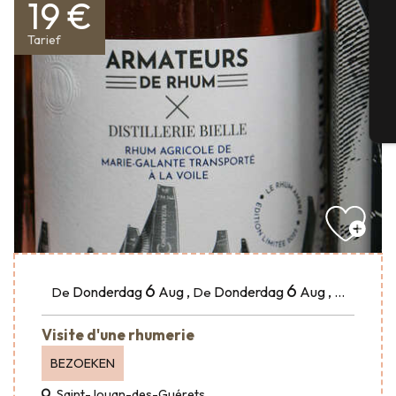
19 €
Tarief
G
T
6
6
Donderdag
Aug
,
Donderdag
Aug
,
...
De
De
Visite d'une rhumerie
BEZOEKEN
Saint-Jouan-des-Guérets