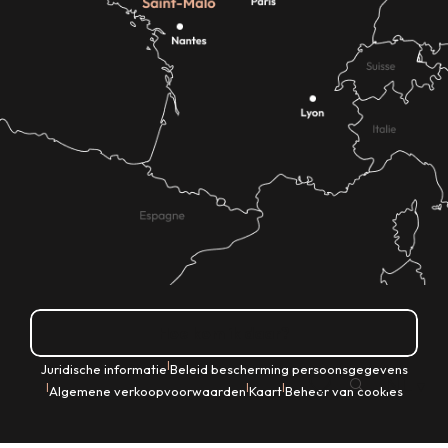
Hoe kom ik daar?
|
Juridische informatie
Beleid bescherming persoonsgegevens
NL
|
|
|
Algemene verkoopvoorwaarden
Kaart
Beheer van cookies
Zoek op
Voir les favoris