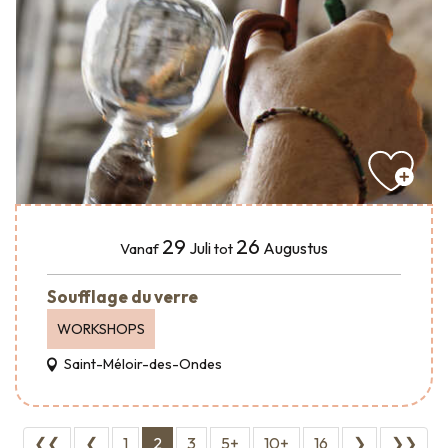
29
26
Juli
Augustus
Vanaf
tot
Soufflage du verre
WORKSHOPS
Saint-Méloir-des-Ondes
❮❮
❮
1
2
3
5+
10+
16
❯
❯❯