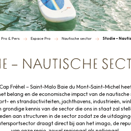
Pro & Pers
Espace Pro
Nautische sector
Studie – Nauti
IE – NAUTISCHE SEC
ap Fréhel – Saint-Malo Baie du Mont-Saint-Michel hee
et belang en de economische impact van de nautische 
- en strandactiviteiten, jachthavens, industrieën, win
n grondige kennis van de sector die ons in staat zal stel
ieden aan structuren in de sector zodat ze de uitdagin
rsportsector draagt direct bij aan het imago, de repu
van onze regio, zowel regionaal als nationaal.