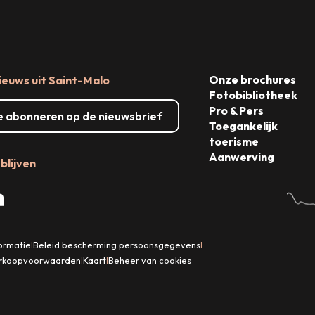
Onze brochures
ieuws uit Saint-Malo
Fotobibliotheek
Pro & Pers
me abonneren op de nieuwsbrief
Toegankelijk
toerisme
Aanwerving
blijven
formatie
Beleid bescherming persoonsgegevens
|
|
rkoopvoorwaarden
Kaart
Beheer van cookies
|
|