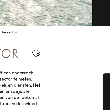
sche sector
TOR
Ajouter aux favoris
ft een onderzoek
sector te meten,
kels en diensten. Het
A
len om de juiste
gen van de toekomst
tatie en de invloed
Se