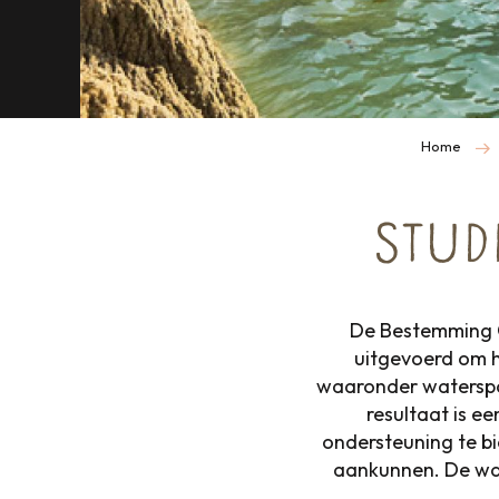
Home
STUD
De Bestemming C
uitgevoerd om h
waaronder watersport
resultaat is ee
ondersteuning te b
aankunnen. De wate