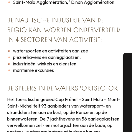
Saint-Malo Agglomération, ‘ Dinan Agglomération.
DE NAUTISCHE INDUSTRIE VAN DE
REGIO KAN WORDEN ONDERVERDEELD
IN 4 SECTOREN VAN ACTIVITEIT:
watersporten en activiteiten aan zee
plezierhavens en aanlegplaatsen,
industrieën, winkels en diensten
maritieme excursies
A
DE SPELERS IN DE WATERSPORTSECTOR
Se
Het toeristische gebied Cap Fréhel – Saint Malo – Mont-
Saint-Michel telt 93 aanbieders van watersport- en
stranddiensten aan de kust, op de Rance en op de
binnenwateren. De 7 jachthavens en 56 aanlegplaatsen
G
verwelkomen zeil- en motorjachten aan de kade, op
pontons, in afmeerplaatsen of in droge havens.