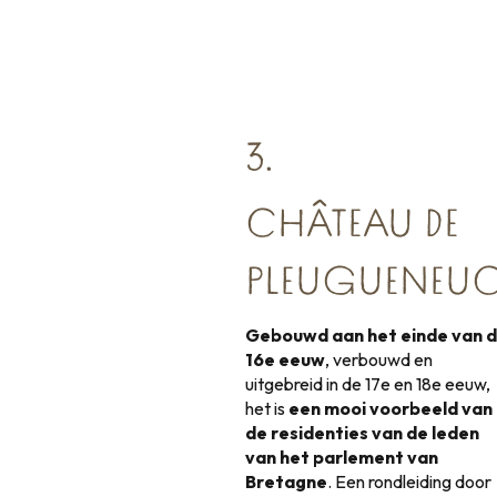
3.
CHÂTEAU DE
PLEUGUENEU
Gebouwd aan het einde van 
16e eeuw
, verbouwd en
uitgebreid in de 17e en 18e eeuw,
het is
een mooi voorbeeld van
de residenties van de leden
van het parlement van
Bretagne
. Een rondleiding door