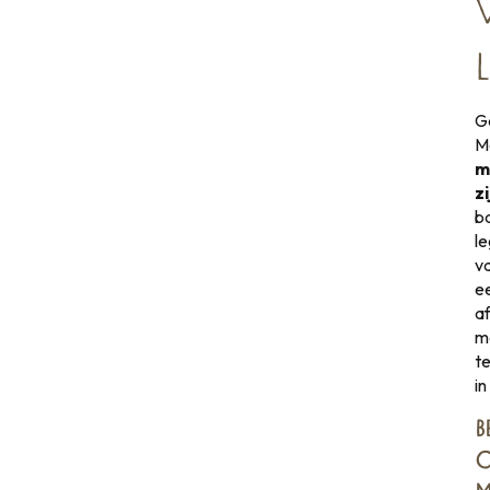
G
M
m
z
ba
l
va
e
af
m
t
i
B
O