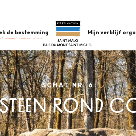
ek de bestemming
Mijn verblijf org
SCHAT NR. 6
S STEEN ROND 