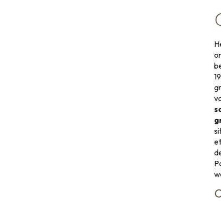
H
o
b
19
g
v
s
g
si
e
d
Pa
w
O