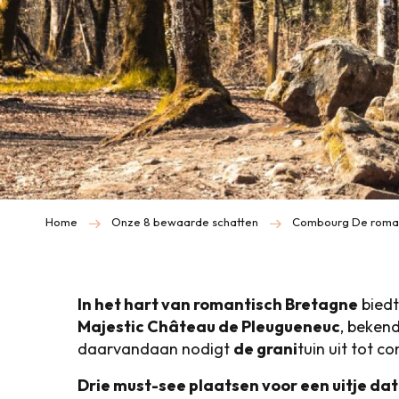
Home
Onze 8 bewaarde schatten
Combourg De roman
In het hart van romantisch Bretagne
biedt
Majestic Château de Pleugueneuc
, bekend
daarvandaan nodigt
de grani
tuin uit tot 
Drie must-see plaatsen voor een uitje da