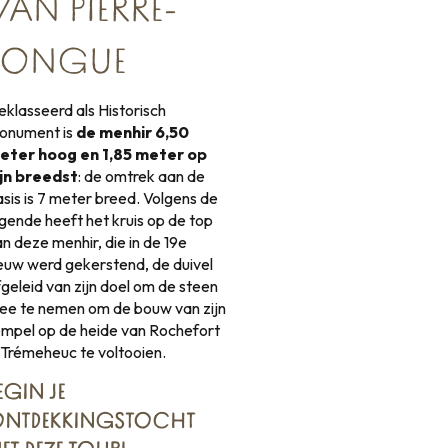
VAN PIERRE-
LONGUE
eklasseerd als Historisch
onument is
de menhir 6,50
eter hoog en 1,85 meter op
ijn breedst
: de omtrek aan de
sis is 7 meter breed. Volgens de
egende heeft het kruis op de top
n deze menhir, die in de 19e
euw werd gekerstend, de duivel
geleid van zijn doel om de steen
ee te nemen om de bouw van zijn
empel op de heide van Rochefort
n Trémeheuc te voltooien.
EGIN JE
NTDEKKINGSTOCHT