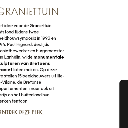
GRANIETTUIN
et idee voor de Graniettuin
ntstond tijdens twee
eeldhouwsymposia in 1993 en
94. Paul Hignard, destijds
ranietbewerker en burgemeester
an Lanhélin, wilde
monumentale
culpturen van Bretoens
raniet
laten maken. Op deze
te stellen 15 beeldhouwers uit Ille-
t-Vilaine, de Bretonse
epartementen, maar ook uit
rijs en het buitenland hun
A
erken tentoon.
NTDEK
DEZE PLEK
.
Se