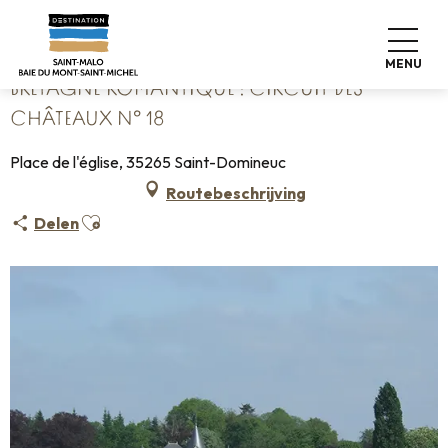
Aller
Home
Bretagne Romantique : Circuit des Châteaux n° 18
au
contenu
MENU
principal
BRETAGNE ROMANTIQUE : CIRCUIT DES
CHÂTEAUX N° 18
Place de l'église, 35265 Saint-Domineuc
Routebeschrijving
Ajouter aux favoris
Delen