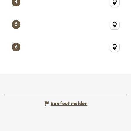
4
5
6
Een fout melden