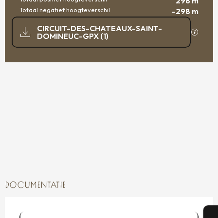
298 m
Totaal negatief hoogteverschil
-298 m
DOCUMENTATIE
CIRCUIT-DES-CHATEAUX-SAINT-
Met GP
DOMINEUC-GPX (1)
297 M DE HOOGTEVERSCHIL
HOOGTEVERSCHIL
DOCUMENTATIE