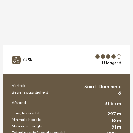
3h
Uitdagend
Vertrek
Saint-Domineuc
PRAKTISCHE INFORMATIE
Bezienswaardigheid
6
Afstand
31.6 km
Hoogteverschil
297 m
Minimale hoogte
16 m
Maximale hoogte
91 m
Totaal positief hoogteverschil