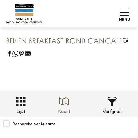
Aller
Home
Onze 8 bewaarde schatten
au
Cancale & Les Perles de la Côte
contenu
Bed en breakfast rond Cancale
MENU
principal
Ajout
BED EN BREAKFAST ROND CANCALE
Lijst
Kaart
Verfijnen
Recherche par la carte