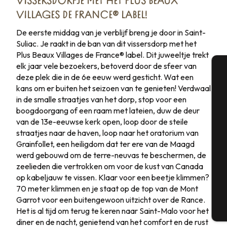
Dag 4
VISSERSDORPJE MET HET PLUS BEAUX
VILLAGES DE FRANCE® LABEL!
Dag 5
De eerste middag van je verblijf breng je door in Saint-
Suliac. Je raakt in de ban van dit vissersdorp met het
Dag 6
Plus Beaux Villages de France® label. Dit juweeltje trekt
elk jaar vele bezoekers, betoverd door de sfeer van
Dag 7
deze plek die in de 6e eeuw werd gesticht. Wat een
A
kans om er buiten het seizoen van te genieten! Verdwaal
in de smalle straatjes van het dorp, stop voor een
boogdoorgang of een raam met lateien, duw de deur
van de 13e-eeuwse kerk open, loop door de steile
Se
straatjes naar de haven, loop naar het oratorium van
Grainfollet, een heiligdom dat ter ere van de Maagd
werd gebouwd om de terre-neuvas te beschermen, de
zeelieden die vertrokken om voor de kust van Canada
G
op kabeljauw te vissen. Klaar voor een beetje klimmen?
70 meter klimmen en je staat op de top van de Mont
Garrot voor een buitengewoon uitzicht over de Rance.
Het is al tijd om terug te keren naar Saint-Malo voor het
T
diner en de nacht, genietend van het comfort en de rust