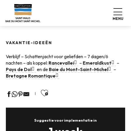
Aller
Home
Ontdek onze bestemming
au
Vakantie-ideeën – Schatkaart
contenu
Schattenjacht voor geliefden
MENU
principal
VAKANTIE-IDEEËN
Verblijf – Schattenjacht voor geliefden – 7 dagen/6
nachten – als koppel:
Rancevallei
–
Emeraldkust
–
Pays de Dol
en de
Baie du Mont-Saint-Michel
–
Bretagne Romantique
Ajouter aux favoris
Suggestie voor implementatie in