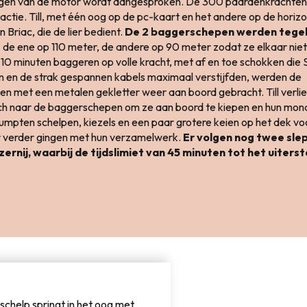
ogen van de motor wordt aangesproken. De 300 paardenkrachte
 actie. Till, met één oog op de pc-kaart en het andere op de horizo
n Briac, die de lier bedient.
De 2 baggerschepen werden tegeli
, de ene op 110 meter, de andere op 90 meter zodat ze elkaar nie
10 minuten baggeren op volle kracht, met af en toe schokken die
 en de strak gespannen kabels maximaal verstijfden, werden de
n met een metalen gekletter weer aan boord gebracht. Till verlie
ich naar de baggerschepen om ze aan boord te kiepen en hun mon
umpten schelpen, kiezels en een paar grotere keien op het dek vo
verder gingen met hun verzamelwerk.
Er volgen nog twee slep
ernij, waarbij de tijdslimiet van 45 minuten tot het uiters
schelp springt in het oog met