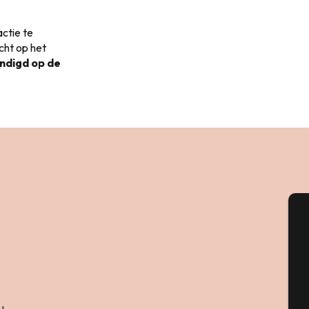
actie te
cht op het
ondigd op de
A
Se