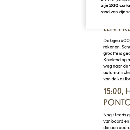
zijn 200 cat
11:50 
rand van zijn s
VOOR 
EEN PR
De bijna 600 
rekenen. Sche
grootte is ge
Knielend op h
weg naar de 
automatische 
van de kostba
15:00,
PONTO
Nog steeds ge
van boord en 
die aan boor