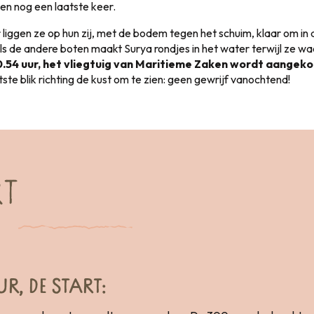
n nog een laatste keer.
liggen ze op hun zij, met de bodem tegen het schuim, klaar om in 
s de andere boten maakt Surya rondjes in het water terwijl ze wa
0.54 uur, het vliegtuig van Maritieme Zaken wordt aangek
atste blik richting de kust om te zien: geen gewrijf vanochtend!
RT
UR, DE START: