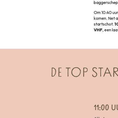
baggerschepe
Om 10.40 uur 
komen. Net al
startschot.
1
VHF
, een la
DE TOP STA
11:00 U