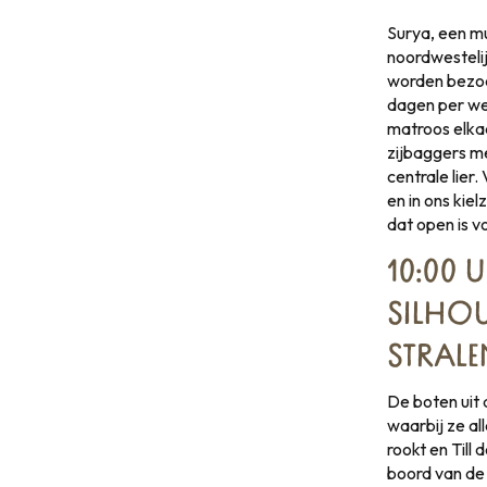
Surya, een mu
noordwestelij
worden bezoc
dagen per we
matroos elka
zijbaggers m
centrale lie
en in ons kie
dat open is vo
10:00 
SILHOU
STRALE
De boten uit 
waarbij ze al
rookt en Till 
boord van de 