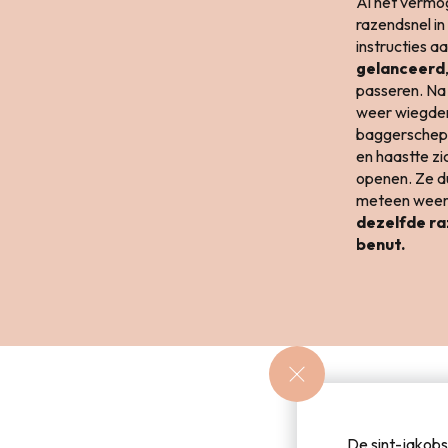
Al het verm
razendsnel in
instructies aa
gelanceerd
passeren. Na 
weer wiegden
baggerschepe
en haastte z
openen. Ze d
meteen weer 
dezelfde raz
benut.
De sint-jakobs