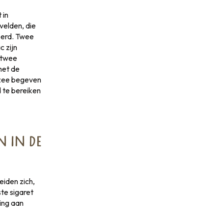
 in
velden, die
eerd. Twee
 zijn
 twee
met de
 zee begeven
d te bereiken
 IN DE
eiden zich,
ste sigaret
ning aan