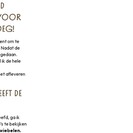
JD
 VOOR
OEG!
ment om te
. Nadat de
n gedaan.
 ik de hele
e
het afleveren
EFT DE
efd, ga ik
’s te bekijken
wiebelen.