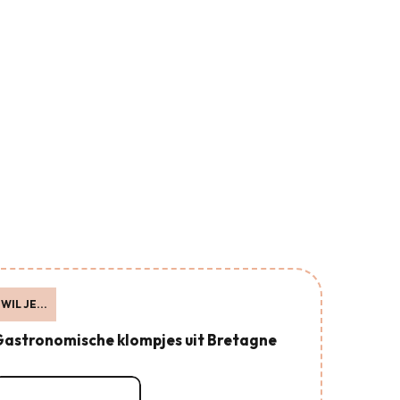
WIL JE...
astronomische klompjes uit Bretagne
Lees meer over