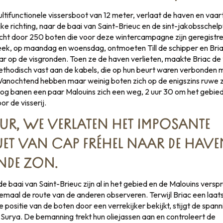
ltifunctionele vissersboot van 12 meter, verlaat de haven en vaart
ke richting, naar de baai van Saint-Brieuc en de sint-jakobsschelp
ht door 250 boten die voor deze wintercampagne zijn geregistr
ek, op maandag en woensdag, ontmoeten Till de schipper en Briac
ar op de visgronden. Toen ze de haven verlieten, maakte Briac de
ethodisch vast aan de kabels, die op hun beurt waren verbonden 
r. Vanochtend hebben maar weinig boten zich op de enigszins ruwe
lzog banen een paar Malouins zich een weg, 2 uur 30 om het gebie
or de visserij.
UUR, WE VERLATEN HET IMPOSANTE
ET VAN CAP FRÉHEL NAAR DE HAVEN
NDE ZON.
de baai van Saint-Brieuc zijn al in het gebied en de Malouins verspr
lemaal de route van de anderen observeren. Terwijl Briac een laat
de positie van de boten door een verrekijker bekijkt, stijgt de span
Surya. De bemanning trekt hun oliejassen aan en controleert de