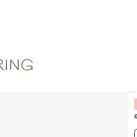
ARING
G