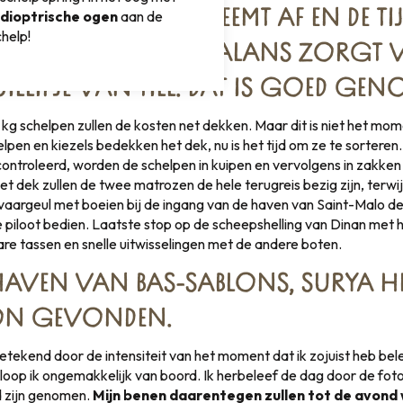
adioptrische ogen
UUR, DE SPANNING NEEMT AF EN DE TI
aan de
chelp!
DE THEORETISCHE BALANS ZORGT
UILLIPJE VAN TILL: DAT IS GOED GEN
kg schelpen zullen de kosten net dekken. Maar dit is niet het mo
lpen en kiezels bedekken het dek, nu is het tijd om ze te sorteren
controleerd, worden de schelpen in kuipen en vervolgens in zakke
et dek zullen de twee matrozen de hele terugreis bezig zijn, terwijl
vaargeul met boeien bij de ingang van de haven van Saint-Malo d
piloot bedien. Laatste stop op de scheepshelling van Dinan met 
re tassen en snelle uitwisselingen met de andere boten.
 HAVEN VAN BAS-SABLONS, SURYA HE
N GEVONDEN.
tekend door de intensiteit van het moment dat ik zojuist heb bele
loop ik ongemakkelijk van boord. Ik herbeleef de dag door de foto
d zijn genomen.
Mijn benen daarentegen zullen tot de avond 