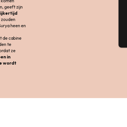
n komen
n, geeft zijn
jkertijd
G
t zouden
 Surya heen en
t de cabine
T
den te
ordat ze
en in
te wordt