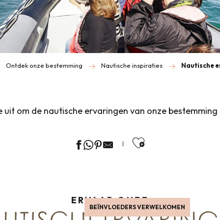
Ontdek onze bestemming
Nautische inspiraties
Nautische e
e uit om de nautische ervaringen van onze bestemming 
Ajouter aux f
ERVAAR ONZE
BEÏNVLOEDERS VERWELKOMEN