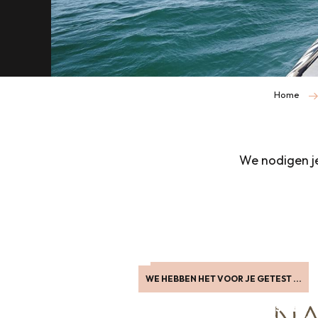
Home
We nodigen j
VIP-ERVARING IN HET AQUARIUM
WE HEBBEN HET VOOR JE GETEST ...
Mijn ervaring met VIP … Very Important
Wij hebben het voor je getest! De