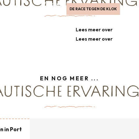
UTISCHE ERVARING
Welkomstinvloeden tijdens een
DE RACE TEGEN DE KLOK
boottocht
Jakobsschelpvissers
Lees meer over
Lees meer over
EN NOG MEER ...
UTISCHE ERVARIN
n in Port