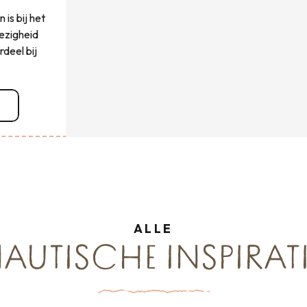
 is bij het
wezigheid
deel bij
r
ALLE
AUTISCHE INSPIRATI
WIL JE...
Watersport
VIS SCHELP- EN SCHAALDIEREN
Zeereizen