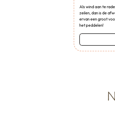
Als wind aan te raden
zeilen, dan is de af
ervan een groot voor
het peddelen!
Lees meer ove
N
DE ZEESPRAY DIE JE GOED DOET!
Beslag & nautische apparatuur
La Mer