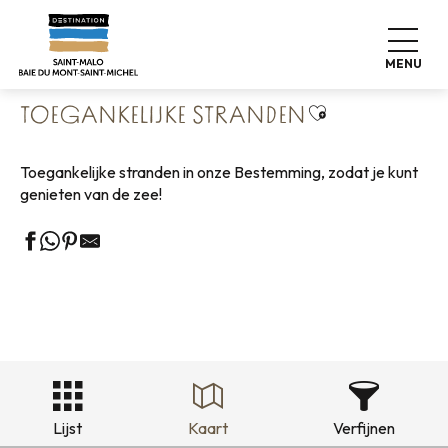
Aller
Home
Koffers pakken
Toegankelijk toerisme
au
Toegankelijke stranden
contenu
MENU
principal
Ajouter aux fa
TOEGANKELIJKE STRANDEN
Toegankelijke stranden in onze Bestemming, zodat je kunt
genieten van de zee!
Lijst
Kaart
Verfijnen