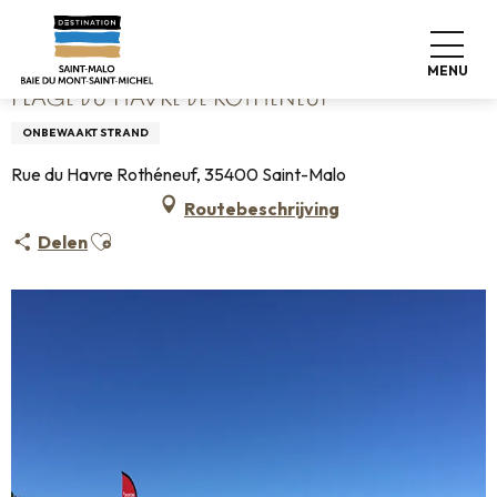
Aller
Home
Plage du Havre de Rothéneuf
au
contenu
MENU
principal
PLAGE DU HAVRE DE ROTHÉNEUF
ONBEWAAKT STRAND
Rue du Havre Rothéneuf, 35400 Saint-Malo
Routebeschrijving
Ajouter aux favoris
Delen