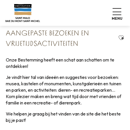
Aller
Home
Koffers pakken
Toegankelijk toerisme
au
Aangepaste bezoeken en vrijetijdsactiviteiten
contenu
MENU
principal
AANGEPASTE BEZOEKEN EN
Ajou
VRIJETIJDSACTIVITEITEN
Onze Bestemming heeft een schat aan schatten om te
ontdekken!
Je vindt hier tal van ideeën en suggesties voor bezoeken:
musea, kastelen of monumenten, kunstgalerieën en tuinen
en parken, en activiteiten: dieren- en recreatieparken…
Kom plezier maken en breng wat tijd door met vrienden of
familie in een recreatie- of dierenpark.
We helpen je graag bij het vinden van de site die het beste
bij je past!