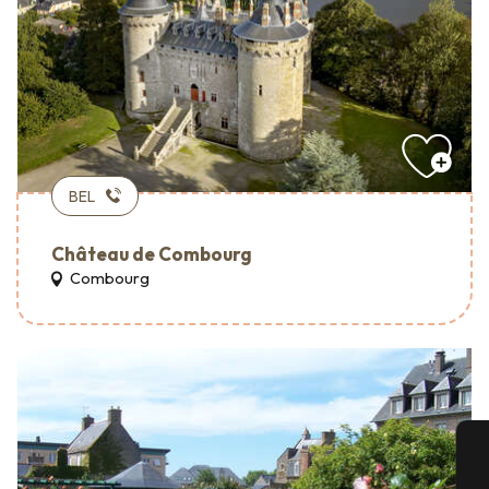
BEL
Château de Combourg
Combourg
A