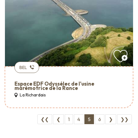
BEL
Espace EDF Odyssélec de l'usine
marémotrice de la Rance
La Richardais
❮❮
❮
1
4
5
6
❯
❯❯