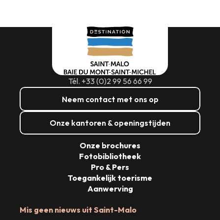
Onze toegankelijke kantoren: tools en
diensten
Nautisme, Pinksteren & Sporten
Restaurants & Geschikte uitjes
Het label Toerisme & Handicap
Toegankelijke accommodatie
Toegankelijke stranden
Aangepaste excursies
Vervoer en parkeren
EEN BESTEMMING TOEGANKELIJK VOOR IEDEREEN!
Tél. +33 (0)2 99 56 66 99
Neem contact met ons op
Onze kantoren & openingstijden
Onze brochures
Fotobibliotheek
Pro & Pers
Toegankelijk toerisme
Aanwerving
Mis geen nieuws uit Saint-Malo