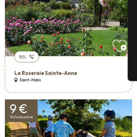
Se
G
BEL
La Roseraie Sainte-Anne
T
Saint-Malo
9 €
Volwassene