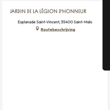
A
JARDIN DE LA LÉGION D'HONNEUR
Esplanade Saint-Vincent, 35400 Saint-Malo
Se
Routebeschrijving
G
T