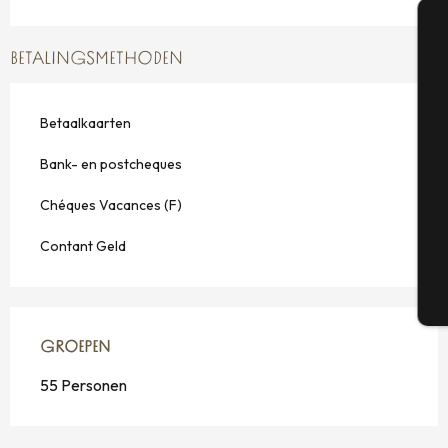
A
BETALINGSMETHODEN
Betaalkaarten
Se
Bank- en postcheques
Chéques Vacances (F)
G
Contant Geld
T
GROEPEN
GROEPEN
55 Personen