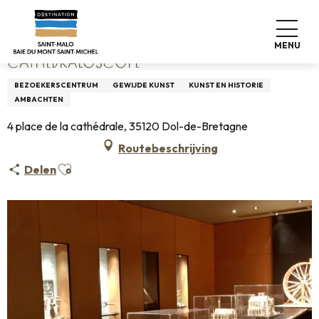
Aller
Home
CathédralOscope
au
contenu
MENU
principal
CATHÉDRALOSCOPE
BEZOEKERSCENTRUM
GEWIJDE KUNST
KUNST EN HISTORIE
AMBACHTEN
4 place de la cathédrale, 35120 Dol-de-Bretagne
Routebeschrijving
Ajouter aux favoris
Delen