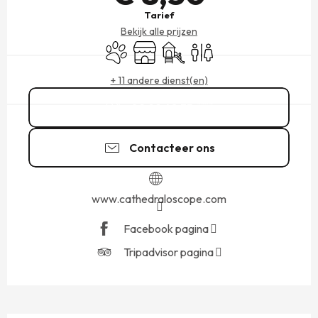
Tarief
Bekijk alle prijzen
Dieren toegelaten
Winkel op
Kinderspelen / Speelruimte
Toiletten
+ 11 andere dienst(en)
02 99 48 35
▒▒
Contacteer ons
www.cathedraloscope.com
Facebook pagina
Tripadvisor pagina