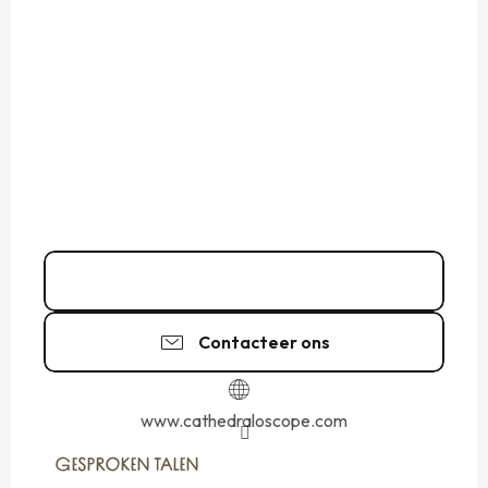
02 99 48 35
▒▒
Contacteer ons
www.cathedraloscope.com
GESPROKEN TALEN
GESPROKEN TALEN