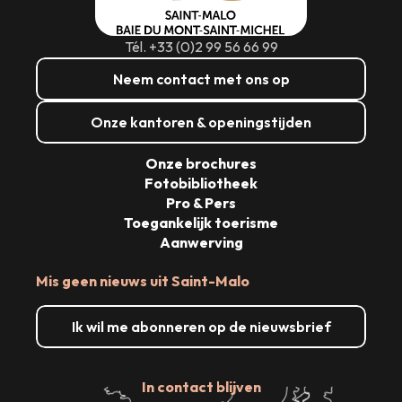
Lees meer over
Lees meer over
Lees meer over
Lees meer over
Lees meer over
Lees meer over
Lees meer over
Lees meer over
Tél. +33 (0)2 99 56 66 99
Neem contact met ons op
Onze kantoren & openingstijden
Onze brochures
Fotobibliotheek
Pro & Pers
Toegankelijk toerisme
Aanwerving
Mis geen nieuws uit Saint-Malo
Ik wil me abonneren op de nieuwsbrief
In contact blijven