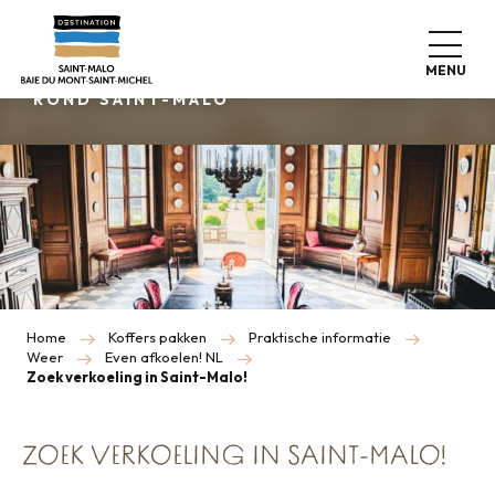
Aller
au
KOEL BLIJVEN
contenu
MENU
principal
ROND SAINT-MALO
Home
Koffers pakken
Praktische informatie
Weer
Even afkoelen! NL
Zoek verkoeling in Saint-Malo!
ZOEK VERKOELING IN SAINT-MALO!