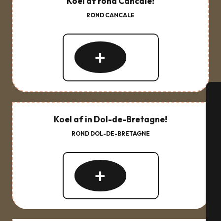
Koel af rond Cancale!
ROND CANCALE
Lees
meer
over
A
Koel af in Dol-de-Bretagne!
ROND DOL-DE-BRETAGNE
Se
Lees
meer
over
G