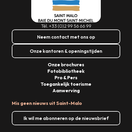
Lees meer over
Lees meer over
Lees meer over
Lees meer over
Lees meer over
Lees meer over
Lees meer over
Lees meer over
Tél. +33 (0)2 99 56 66 99
Neem contact met ons op
Onze kantoren & openingstijden
Onze brochures
Fotobibliotheek
Pro & Pers
Toegankelijk toerisme
Aanwerving
Mis geen nieuws uit Saint-Malo
Ik wil me abonneren op de nieuwsbrief