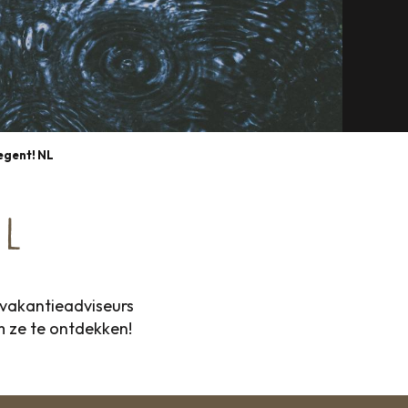
regent! NL
L
 vakantieadviseurs
m ze te ontdekken!