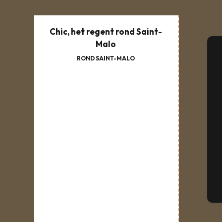
Chic, het regent rond Saint-
Malo
ROND SAINT-MALO
A
Se
G
T