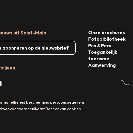
Lees meer over
Lees meer over
Onze brochures
ieuws uit Saint-Malo
Lees m
Fotobibliotheek
Pro & Pers
me abonneren op de nieuwsbrief
Toegankelijk
toerisme
Aanwerving
blijven
formatie
Beleid bescherming persoonsgegevens
|
|
rkoopvoorwaarden
Kaart
Beheer van cookies
|
|