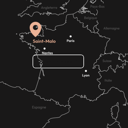
Lees meer over
Lees meer over
eer over
Hoe kom ik daar?