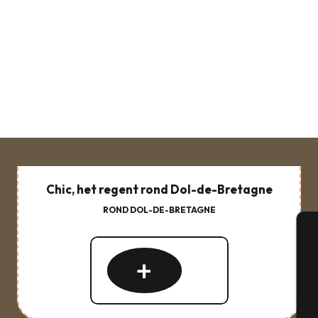
Chic, het regent rond Dol-de-Bretagne
ROND DOL-DE-BRETAGNE
A
Lees
meer
over
Se