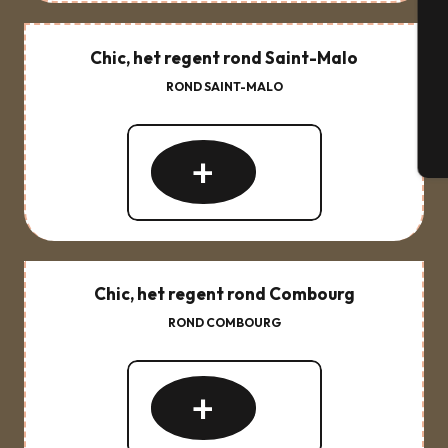
Chic, het regent rond Saint-Malo
G
ROND SAINT-MALO
Lees
T
meer
over
Chic, het regent rond Combourg
ROND COMBOURG
Lees
meer
over