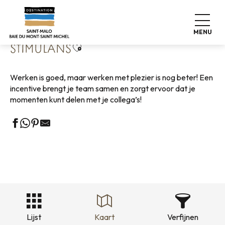
Aller
Home
Bedrijf
Onze zakenpartners
Stimulans
au
contenu
MENU
principal
Ajouter aux favoris
STIMULANS
Werken is goed, maar werken met plezier is nog beter! Een
incentive brengt je team samen en zorgt ervoor dat je
momenten kunt delen met je collega’s!
Lijst
Kaart
Verfijnen