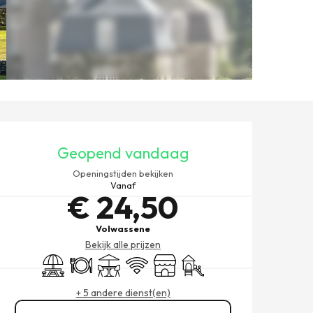
OPENINGSTIJDEN EN CONT
Geopend vandaag
Openingstijden bekijken
Vanaf
€ 24,50
Volwassene
Bekijk alle prijzen
Picknickplaats
Restaurant
Terras
Wifi
Winkel op
Kinderspelen / Speelruimte
+ 5 andere dienst(en)