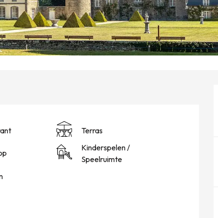
ant
Terras
Kinderspelen /
op
Speelruimte
n