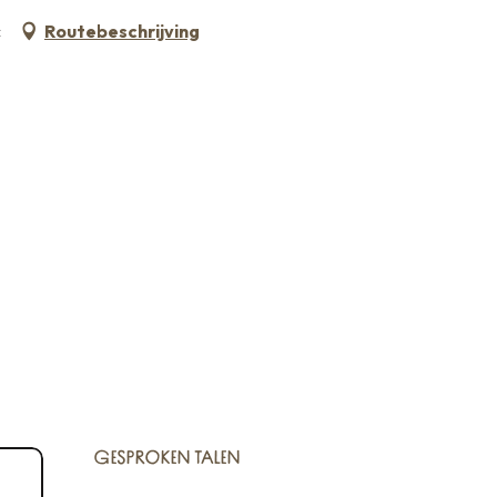
c
Routebeschrijving
GESPROKEN TALEN
GESPROKEN TALEN