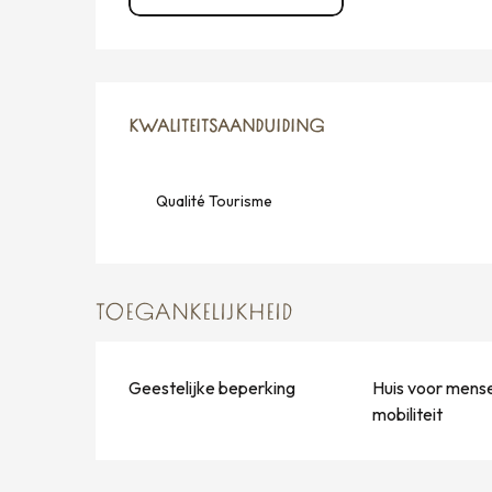
DIENSTVERLENING
KWALITEITSAANDUIDING
KWALITEITSAANDUIDING
Qualité Tourisme
TOEGANKELIJKHEID
Geestelijke beperking
Huis voor mens
mobiliteit