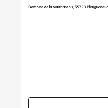
Domaine de la bourbansais, 35720 Pleugueneu
02 99 69 40
▒▒