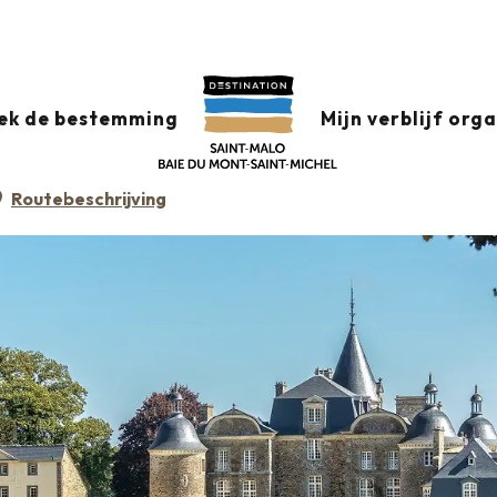
QUE DE LA BOURBANSAIS
ek de bestemming
Mijn verblijf org
Routebeschrijving