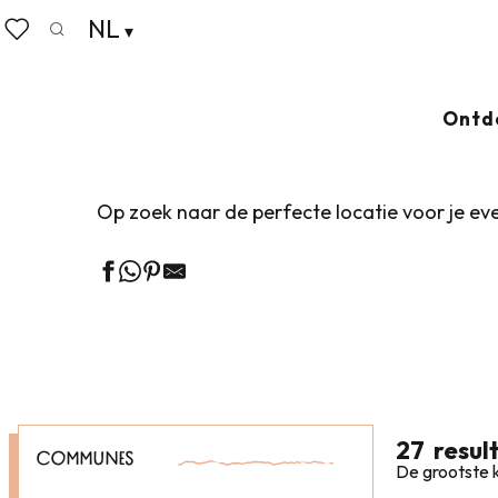
Aller
NL
Home
Bedrijf
Onze zakenpartners
Locaties
au
Zoek op
Voir les favoris
contenu
principal
LOCATIES
Ajouter 
Ontd
Op zoek naar de perfecte locatie voor je ev
27
resul
COMMUNES
De grootste k