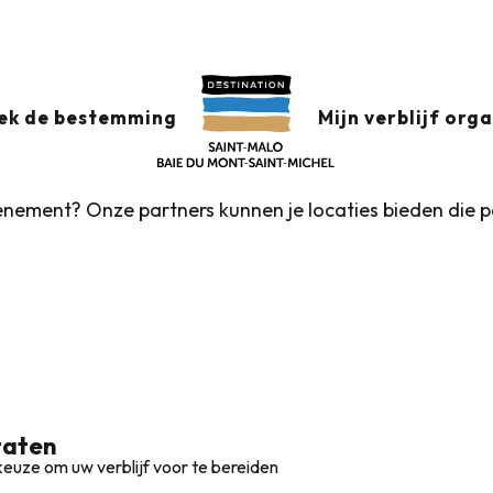
aux favoris
ek de bestemming
Mijn verblijf org
enement? Onze partners kunnen je locaties bieden die 
taten
euze om uw verblijf voor te bereiden