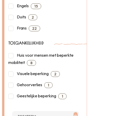
Engels
15
Duits
2
Frans
22
TOEGANKELIJKHEID
Huis voor mensen met beperkte
mobiliteit
8
Visuele beperking
2
Gehoorverlies
1
Geestelijke beperking
1