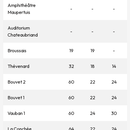
Amphithéâtre
-
-
-
Maupertuis
Auditorium
-
-
-
Chateaubriand
Broussais
19
19
-
Thévenard
32
18
14
Bouvet 2
60
22
24
Bouvet 1
60
22
24
Vauban 1
60
24
30
La Conchée
64
22
24