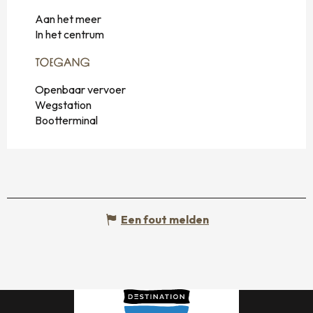
Aan het meer
In het centrum
TOEGANG
TOEGANG
Openbaar vervoer
Wegstation
Bootterminal
Een fout melden