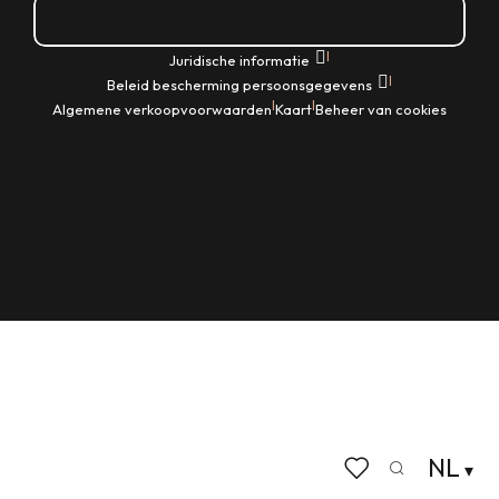
Hoe kom ik daar?
|
Juridische informatie
|
Beleid bescherming persoonsgegevens
|
|
Algemene verkoopvoorwaarden
Kaart
Beheer van cookies
NL
Zoek op
Voir les favoris