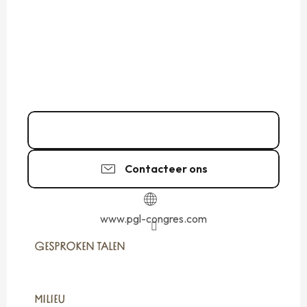
02 99 20 60
▒▒
Contacteer ons
www.pgl-congres.com
GESPROKEN TALEN
GESPROKEN TALEN
MILIEU
MILIEU