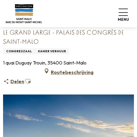
Aller
Home
au
Le Grand Large - Palais des Congrès de Saint-Malo
contenu
MENU
principal
LE GRAND LARGE - PALAIS DES CONGRÈS DE
SAINT-MALO
CONGRESZAAL
KAMER VERHUUR
1 quai Duguay Trouin, 35400 Saint-Malo
Routebeschrijving
Ajouter aux favoris
Delen