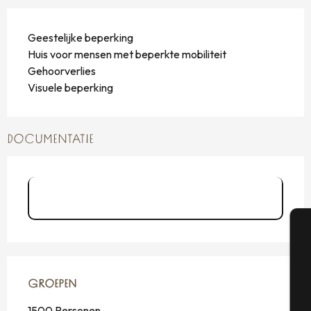
Geestelijke beperking
Huis voor mensen met beperkte mobiliteit
Gehoorverlies
Visuele beperking
DOCUMENTATIE
Politique Développement Durable -
Palais du Gra...
A
GROEPEN
GROEPEN
Se
1500 Personen