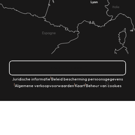
Hoe kom ik daar?
|
Juridische informatie
Beleid bescherming persoonsgegevens
NL
|
|
|
Algemene verkoopvoorwaarden
Kaart
Beheer van cookies
Zoek op
Voir les favoris
Home