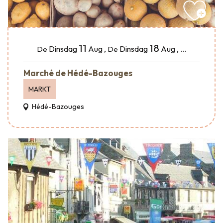
11
18
Dinsdag
Aug
,
Dinsdag
Aug
,
...
De
De
Marché de Hédé-Bazouges
MARKT
Hédé-Bazouges