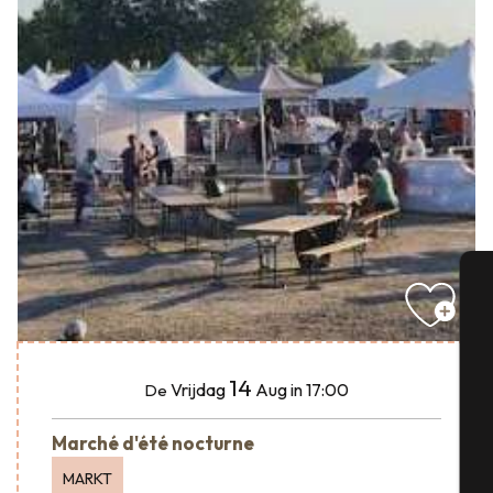
A
14
Vrijdag
Aug
in 17:00
De
Se
Marché d'été nocturne
MARKT