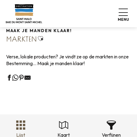
Aller
Home
Wonen zoals thuis
Winkelen
Markten
au
contenu
MENU
principal
MAAK JE MANDEN KLAAR!
Ajouter aux favoris
MARKTEN
Verse, lokale producten? Je vindt ze op de markten in onze
Bestemming… Maak je manden klaar!
Lijst
Kaart
Verfijnen