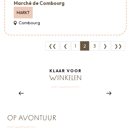
Marché de Combourg
MARKT
Combourg
❮❮
❮
1
2
3
❯
❯❯
KLAAR VOOR
WINKELEN
Winkelen, boetieks en diensten
Lees meer over
OP AVONTUUR