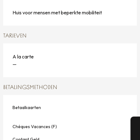
Huis voor mensen met beperkte mobiliteit
TARIEVEN
A la carte
—
BETALINGSMETHODEN
Betaalkaarten
Chéques Vacances (F)
A
Contant Geld