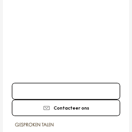
02 99 40 35
▒▒
Contacteer ons
GESPROKEN TALEN
GESPROKEN TALEN