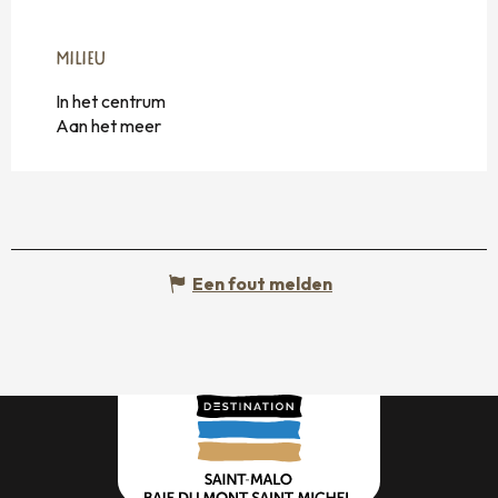
MILIEU
MILIEU
In het centrum
Aan het meer
Een fout melden