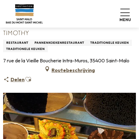
Aller
Home
Wonen zoals thuis
Waar eten
Restaurants
au
Timothy
contenu
MENU
principal
TIMOTHY
RESTAURANT
PANNENKOEKENRESTAURANT
TRADITIONELE KEUKEN
TRADITIONELE KEUKEN
7 rue de la Vieille Boucherie Intra-Muros, 35400 Saint-Malo
Routebeschrijving
Ajouter aux favoris
Delen