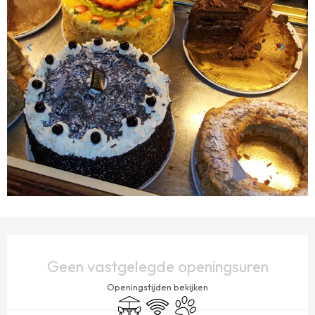
OPENINGSTIJDEN EN CONTACTGEGEVENS
Geen vastgelegde openingsuren
Openingstijden bekijken
Terras
Wifi
Dieren toegelaten