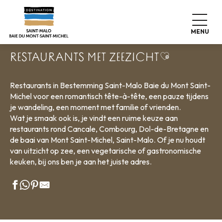
Aller
Home
Wonen zoals thuis
Waar eten
Restaurants
au
Restaurants met zeezicht
contenu
MENU
principal
Ajouter aux f
RESTAURANTS MET ZEEZICHT
Restaurants in Bestemming Saint-Malo Baie du Mont Saint-
Michel voor een romantisch tête-à-tête, een pauze tijdens
je wandeling, een moment met familie of vrienden.
Wat je smaak ook is, je vindt een ruime keuze aan
restaurants rond Cancale, Combourg, Dol-de-Bretagne en
de baai van Mont Saint-Michel, Saint-Malo. Of je nu houdt
van uitzicht op zee, een vegetarische of gastronomische
keuken, bij ons ben je aan het juiste adres.