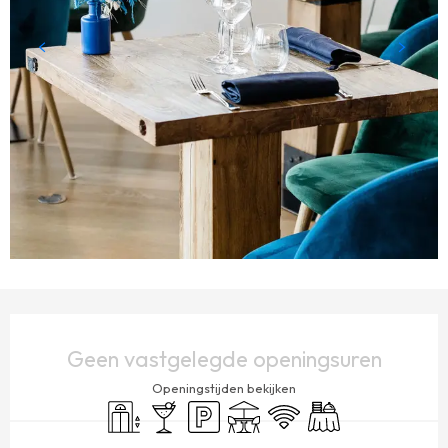
OPENINGSTIJDEN EN CONTACTGEGEVENS
Geen vastgelegde openingsuren
Openingstijden bekijken
Lift
Bar / Versnaperingsbar
Parkeerplaats
Terras
Wifi
Banket