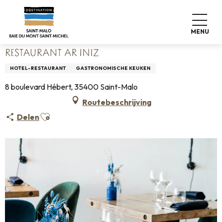
Aller
Home
Wonen zoals thuis
Waar eten
Restaurants
au
Restaurant Ar Iniz
contenu
MENU
principal
RESTAURANT AR INIZ
HOTEL-RESTAURANT
GASTRONOMISCHE KEUKEN
8 boulevard Hébert, 35400 Saint-Malo
Routebeschrijving
Ajouter aux favoris
Delen