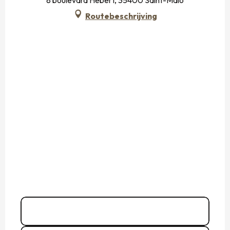
8 boulevard Hébert, 35400 Saint-Malo
Routebeschrijving
02 99 56 01
▒▒