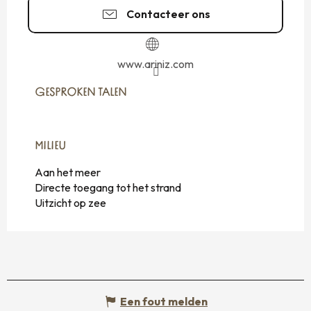
Contacteer ons
www.ariniz.com
GESPROKEN TALEN
GESPROKEN TALEN
MILIEU
MILIEU
Aan het meer
Directe toegang tot het strand
Uitzicht op zee
Een fout melden