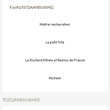
DIENSTVERLENING
KWALITEITSAANDUIDING
KWALITEITSAANDUIDING
Maitre restaurateur
Le petit futé
Le Routard Hôtels et Restos de France
Michelin
TOEGANKELIJKHEID