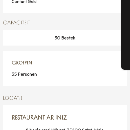
Contant Geld
Se
CAPACITEIT
30 Bestek
G
T
GROEPEN
GROEPEN
35 Personen
LOCATIE
RESTAURANT AR INIZ