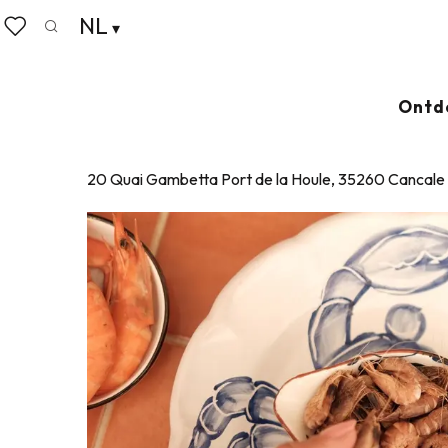
Aller
NL
Home
Wonen zoals thuis
Waar eten
Restaurants
au
Zoek op
Voir les favoris
contenu
principal
PLOUF
Ontd
RESTAURANT
TRADITIONELE KEUKEN
ZEEVRUCHTEN
BR
20 Quai Gambetta Port de la Houle, 35260 Cancale