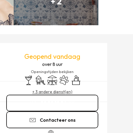
+ 2
OPENINGSTIJDEN EN CONT
Geopend vandaag
over 8 uur
Openingstijden bekijken
Bar / Versnaperingsbar
Kinderspelen / Speelruimte
Terras
Dieren toegelaten
Seminars
+ 3 andere dienst(en)
02 90 10 26
▒▒
Contacteer ons