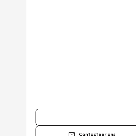
02 90 10 26
▒▒
Contacteer ons