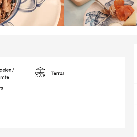
pelen /
Terras
imte
rs